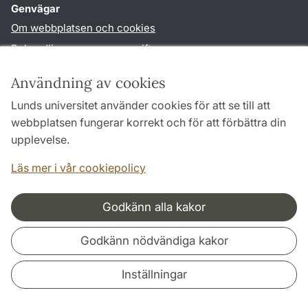
Genvägar
Om webbplatsen och cookies
Behandling av personuppgifter
Tillgänglighetsredogörelse
Användning av cookies
TYPO3-login
Lunds universitet använder cookies för att se till att
webbplatsen fungerar korrekt och för att förbättra din
Följ oss i sociala medier
upplevelse.
Facebook
Instagram
LinkedIn
Youtube
Läs mer i vår cookiepolicy
Godkänn alla kakor
Samarbeten och nätverk
Godkänn nödvändiga kakor
Inställningar