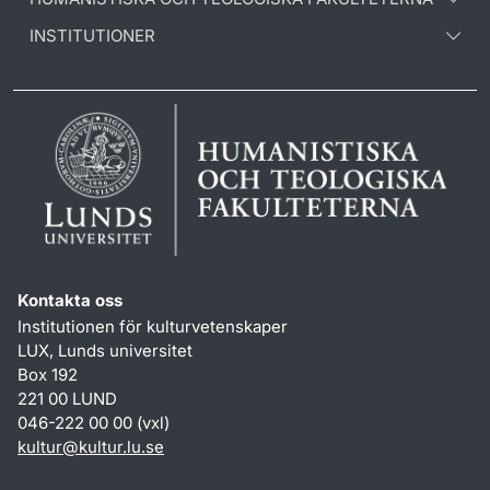
INSTITUTIONER
Kontakta oss
Institutionen för kulturvetenskaper
LUX, Lunds universitet
Box 192
221 00 LUND
046-222 00 00 (vxl)
kultur
@
kultur.lu
.
se