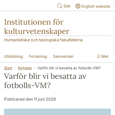
Hoppa till huvudinnehåll
Sök
English website
Institutionen för
kulturvetenskaper
Humanistiska och teologiska fakulteterna
Utbildning
Forskning
Samverkan
Mer
Om institutionen
Kontakt
Start
Nyheter
Varför blir vi besatta av fotbolls-VM?
Varför blir vi besatta av
fotbolls-VM?
Publicerad den 11 juni 2026