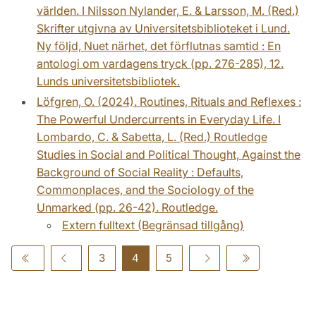
världen. I Nilsson Nylander, E. & Larsson, M. (Red.)
Skrifter utgivna av Universitetsbiblioteket i Lund.
Ny följd, Nuet närhet, det förflutnas samtid : En
antologi om vardagens tryck (pp. 276-285), 12.
Lunds universitetsbibliotek.
Löfgren, O. (2024). Routines, Rituals and Reflexes :
The Powerful Undercurrents in Everyday Life. I
Lombardo, C. & Sabetta, L. (Red.) Routledge
Studies in Social and Political Thought, Against the
Background of Social Reality : Defaults,
Commonplaces, and the Sociology of the
Unmarked (pp. 26-42). Routledge.
Extern fulltext (Begränsad tillgång)
3
4
5