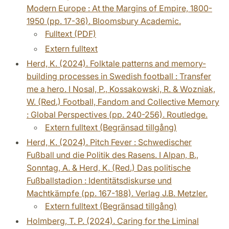
Modern Europe : At the Margins of Empire, 1800-
1950 (pp. 17-36). Bloomsbury Academic.
Fulltext (PDF)
Extern fulltext
Herd, K. (2024). Folktale patterns and memory-
building processes in Swedish football : Transfer
me a hero. I Nosal, P., Kossakowski, R. & Wozniak,
W. (Red.) Football, Fandom and Collective Memory
: Global Perspectives (pp. 240-256). Routledge.
Extern fulltext (Begränsad tillgång)
Herd, K. (2024). Pitch Fever : Schwedischer
Fußball und die Politik des Rasens. I Alpan, B.,
Sonntag, A. & Herd, K. (Red.) Das politische
Fußballstadion : Identitätsdiskurse und
Machtkämpfe (pp. 167-188). Verlag J.B. Metzler.
Extern fulltext (Begränsad tillgång)
Holmberg, T. P. (2024). Caring for the Liminal