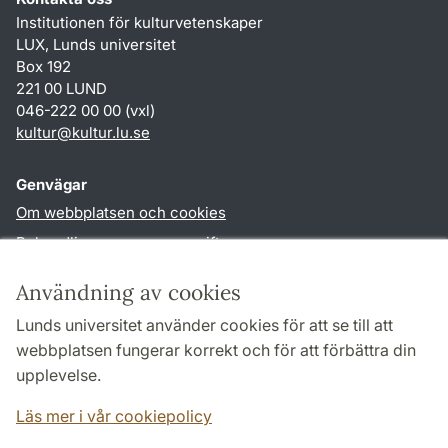
Institutionen för kulturvetenskaper
LUX, Lunds universitet
Box 192
221 00 LUND
046-222 00 00 (vxl)
kultur
@
kultur.lu
.
se
Genvägar
Om webbplatsen och cookies
Behandling av personuppgifter
Tillgänglighetsredogörelse
Användning av cookies
TYPO3-login
Lunds universitet använder cookies för att se till att
webbplatsen fungerar korrekt och för att förbättra din
Följ oss i sociala medier
upplevelse.
Facebook
Instagram
LinkedIn
Youtube
Läs mer i vår cookiepolicy