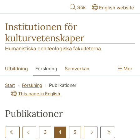
Hoppa till huvudinnehåll
Sök
English website
Institutionen för
kulturvetenskaper
Humanistiska och teologiska fakulteterna
Utbildning
Forskning
Samverkan
Mer
Om institutionen
Kontakt
Start
Forskning
Publikationer
This page in English
Publikationer
3
4
5