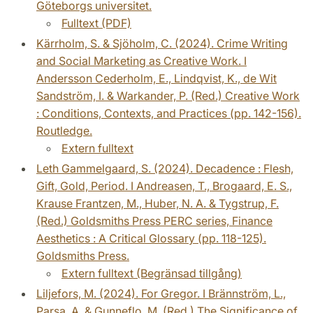
Göteborgs universitet.
Fulltext (PDF)
Kärrholm, S. & Sjöholm, C. (2024). Crime Writing
and Social Marketing as Creative Work. I
Andersson Cederholm, E., Lindqvist, K., de Wit
Sandström, I. & Warkander, P. (Red.) Creative Work
: Conditions, Contexts, and Practices (pp. 142-156).
Routledge.
Extern fulltext
Leth Gammelgaard, S. (2024). Decadence : Flesh,
Gift, Gold, Period. I Andreasen, T., Brogaard, E. S.,
Krause Frantzen, M., Huber, N. A. & Tygstrup, F.
(Red.) Goldsmiths Press PERC series, Finance
Aesthetics : A Critical Glossary (pp. 118-125).
Goldsmiths Press.
Extern fulltext (Begränsad tillgång)
Liljefors, M. (2024). For Gregor. I Brännström, L.,
Parsa, A. & Gunneflo, M. (Red.) The Significance of