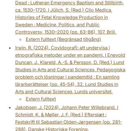
Dead : Lutheran Emergency Baptism and Stillbirth,
ca. 1530–1720. I Jülich, S. (Red.) Clio Medica,
Histories of Fetal Knowledge Production in
Sweden : Medicine, Politics, and Public
Controversy, 1530–2020 (pp. 63-86), 107. Brill.
Extern fulltext (Begränsad tillgång)
Irwin, R. (2024). Covidografi: att undervisa i
etnografiska metoder under en pandemi. I Enevold
Duncan, J., Klareld, A.-S. & Persson, D. (Red.) Lund
Studies in Arts and Cultural Sciences, Pedagogiska
problem och lösningar i pandemitid : En samling
lärarberättelser (pp. 45-54), 32. Lund Studies in
Arts and Cultural Sciences, Lunds universitet.
Extern fulltext
Jakobsen, J. (2024). Johann Peter Willebrand. I
Schmidt, K. & Møller, J. F. (Red.) Efterslæt :
Festskrift til Sebastian Olden-Jørgensen (pp. 281-
288). Danske Historiske Forening.