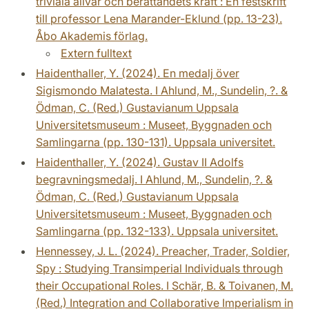
triviala allvar och berättandets kraft : En festskrift
till professor Lena Marander-Eklund (pp. 13-23).
Åbo Akademis förlag.
Extern fulltext
Haidenthaller, Y. (2024). En medalj över
Sigismondo Malatesta. I Ahlund, M., Sundelin, ?. &
Ödman, C. (Red.) Gustavianum Uppsala
Universitetsmuseum : Museet, Byggnaden och
Samlingarna (pp. 130-131). Uppsala universitet.
Haidenthaller, Y. (2024). Gustav II Adolfs
begravningsmedalj. I Ahlund, M., Sundelin, ?. &
Ödman, C. (Red.) Gustavianum Uppsala
Universitetsmuseum : Museet, Byggnaden och
Samlingarna (pp. 132-133). Uppsala universitet.
Hennessey, J. L. (2024). Preacher, Trader, Soldier,
Spy : Studying Transimperial Individuals through
their Occupational Roles. I Schär, B. & Toivanen, M.
(Red.) Integration and Collaborative Imperialism in