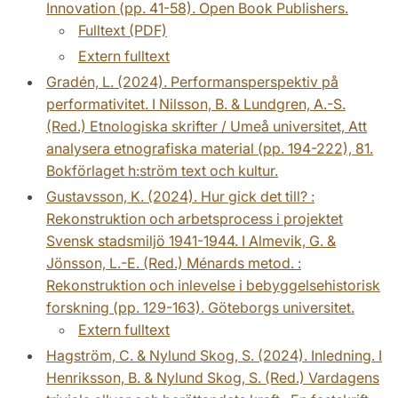
Innovation (pp. 41-58). Open Book Publishers.
Fulltext (PDF)
Extern fulltext
Gradén, L. (2024). Performansperspektiv på
performativitet. I Nilsson, B. & Lundgren, A.-S.
(Red.) Etnologiska skrifter / Umeå universitet, Att
analysera etnografiska material (pp. 194-222), 81.
Bokförlaget h:ström text och kultur.
Gustavsson, K. (2024). Hur gick det till? :
Rekonstruktion och arbetsprocess i projektet
Svensk stadsmiljö 1941-1944. I Almevik, G. &
Jönsson, L.-E. (Red.) Ménards metod. :
Rekonstruktion och inlevelse i bebyggelsehistorisk
forskning (pp. 129-163). Göteborgs universitet.
Extern fulltext
Hagström, C. & Nylund Skog, S. (2024). Inledning. I
Henriksson, B. & Nylund Skog, S. (Red.) Vardagens