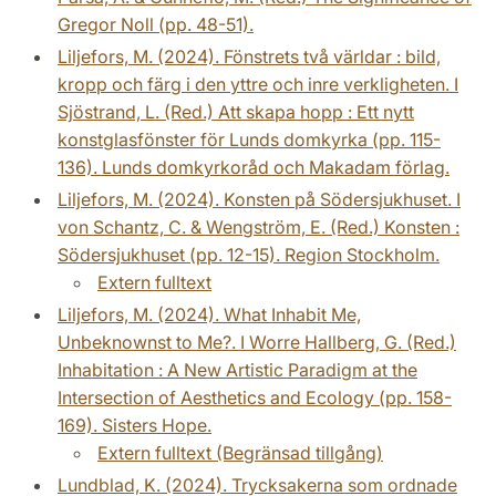
Gregor Noll (pp. 48-51).
Liljefors, M. (2024). Fönstrets två världar : bild,
kropp och färg i den yttre och inre verkligheten. I
Sjöstrand, L. (Red.) Att skapa hopp : Ett nytt
konstglasfönster för Lunds domkyrka (pp. 115-
136). Lunds domkyrkoråd och Makadam förlag.
Liljefors, M. (2024). Konsten på Södersjukhuset. I
von Schantz, C. & Wengström, E. (Red.) Konsten :
Södersjukhuset (pp. 12-15). Region Stockholm.
Extern fulltext
Liljefors, M. (2024). What Inhabit Me,
Unbeknownst to Me?. I Worre Hallberg, G. (Red.)
Inhabitation : A New Artistic Paradigm at the
Intersection of Aesthetics and Ecology (pp. 158-
169). Sisters Hope.
Extern fulltext (Begränsad tillgång)
Lundblad, K. (2024). Trycksakerna som ordnade