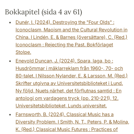
Bokkapitel (sida 4 av 61)
Dunér, I. (2024). Destroying the "Four Olds" :
Iconoclasm, Maoism and the Cultural Revolution in
China. I Lindén, E. & Barnes (översättare), C. (Red.)
Iconoclasm : Rejecting the Past. Bokförlaget
Stolpe.
Enevold Duncan, J. (2024). Spara, laga, bo :
Husdrömmar i mäklarreklam från 1960-, 70- och
80-talet. I Nilsson Nylander, E. & Larsson, M. (Red.)
Skrifter utgivna av Universitetsbiblioteket i Lund.
Ny följd, Nuets närhet, det förflutnas samtid : En
antologi om vardagens tryck (pp. 210-221), 12.
Universitetsbiblioteket, Lunds universitet.
Farnsworth, B. (2024). Classical Music has a
Diversity Problem. I Smith, N. T., Peters, P. & Molina,
K. (Red.) Classical Music Futures : Practices of