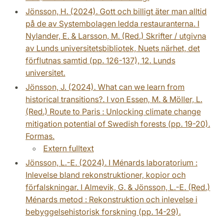
Jönsson, H. (2024). Gott och billigt äter man alltid
på de av Systembolagen ledda restauranterna. I
Nylander, E. & Larsson, M. (Red.) Skrifter / utgivna
av Lunds universitetsbibliotek, Nuets närhet, det
förflutnas samtid (pp. 126-137), 12. Lunds
universitet.
Jönsson, J. (2024). What can we learn from
historical transitions?. I von Essen, M. & Möller, L.
(Red.) Route to Paris : Unlocking climate change
mitigation potential of Swedish forests (pp. 19-20).
Formas.
Extern fulltext
Jönsson, L.-E. (2024). I Ménards laboratorium :
Inlevelse bland rekonstruktioner, kopior och
förfalskningar. I Almevik, G. & Jönsson, L.-E. (Red.)
Ménards metod : Rekonstruktion och inlevelse i
bebyggelsehistorisk forskning (pp. 14-29).