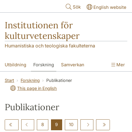
Hoppa till huvudinnehåll
Sök
English website
Institutionen för
kulturvetenskaper
Humanistiska och teologiska fakulteterna
Utbildning
Forskning
Samverkan
Mer
Om institutionen
Kontakt
Start
Forskning
Publikationer
This page in English
Publikationer
8
9
10