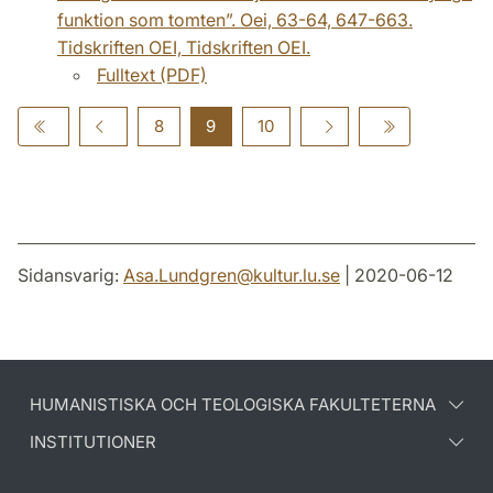
funktion som tomten”. Oei, 63-64, 647-663.
Tidskriften OEI, Tidskriften OEI.
Fulltext (PDF)
8
9
10
Sidansvarig:
Asa.Lundgren
@
kultur.lu
.
se
| 2020-06-12
HUMANISTISKA OCH TEOLOGISKA FAKULTETERNA
INSTITUTIONER