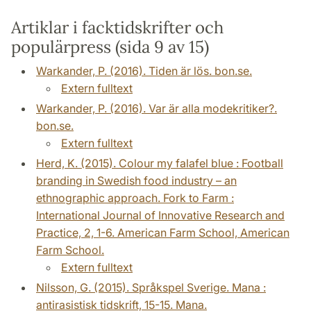
Artiklar i facktidskrifter och
populärpress (sida 9 av 15)
Warkander, P. (2016). Tiden är lös. bon.se.
Extern fulltext
Warkander, P. (2016). Var är alla modekritiker?.
bon.se.
Extern fulltext
Herd, K. (2015). Colour my falafel blue : Football
branding in Swedish food industry – an
ethnographic approach. Fork to Farm :
International Journal of Innovative Research and
Practice, 2, 1-6. American Farm School, American
Farm School.
Extern fulltext
Nilsson, G. (2015). Språkspel Sverige. Mana :
antirasistisk tidskrift, 15-15. Mana.