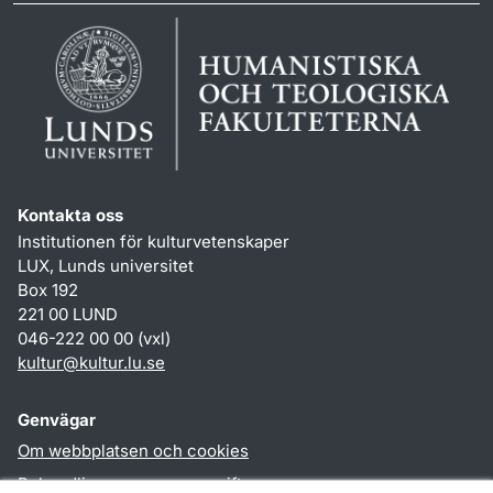
Kontakta oss
Institutionen för kulturvetenskaper
LUX, Lunds universitet
Box 192
221 00 LUND
046-222 00 00 (vxl)
kultur
@
kultur.lu
.
se
Genvägar
Om webbplatsen och cookies
Behandling av personuppgifter