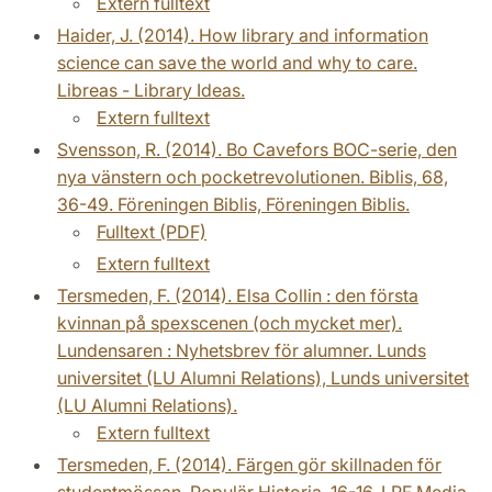
Extern fulltext
Haider, J. (2014). How library and information
science can save the world and why to care.
Libreas - Library Ideas.
Extern fulltext
Svensson, R. (2014). Bo Cavefors BOC-serie, den
nya vänstern och pocketrevolutionen. Biblis, 68,
36-49. Föreningen Biblis, Föreningen Biblis.
Fulltext (PDF)
Extern fulltext
Tersmeden, F. (2014). Elsa Collin : den första
kvinnan på spexscenen (och mycket mer).
Lundensaren : Nyhetsbrev för alumner. Lunds
universitet (LU Alumni Relations), Lunds universitet
(LU Alumni Relations).
Extern fulltext
Tersmeden, F. (2014). Färgen gör skillnaden för
studentmössan. Populär Historia, 16-16. LRF Media,