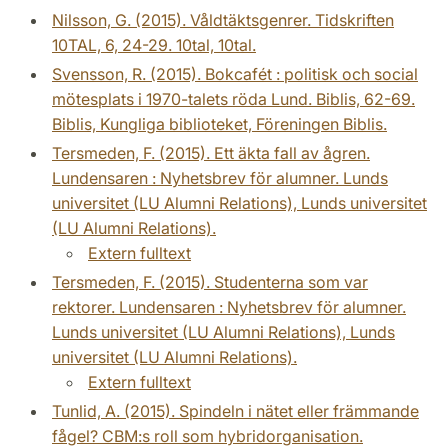
Nilsson, G. (2015). Våldtäktsgenrer. Tidskriften
10TAL, 6, 24-29. 10tal, 10tal.
Svensson, R. (2015). Bokcafét : politisk och social
mötesplats i 1970-talets röda Lund. Biblis, 62-69.
Biblis, Kungliga biblioteket, Föreningen Biblis.
Tersmeden, F. (2015). Ett äkta fall av ågren.
Lundensaren : Nyhetsbrev för alumner. Lunds
universitet (LU Alumni Relations), Lunds universitet
(LU Alumni Relations).
Extern fulltext
Tersmeden, F. (2015). Studenterna som var
rektorer. Lundensaren : Nyhetsbrev för alumner.
Lunds universitet (LU Alumni Relations), Lunds
universitet (LU Alumni Relations).
Extern fulltext
Tunlid, A. (2015). Spindeln i nätet eller främmande
fågel? CBM:s roll som hybridorganisation.