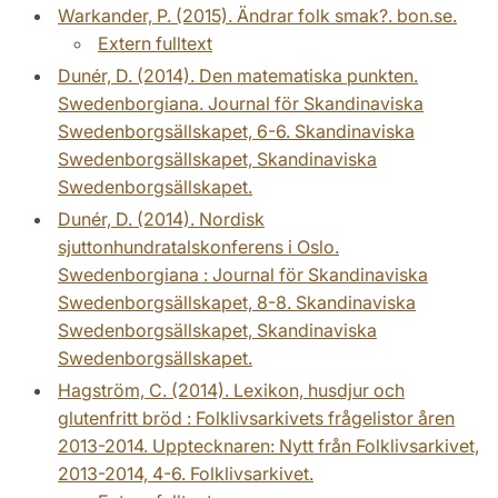
Warkander, P. (2015). Ändrar folk smak?. bon.se.
Extern fulltext
Dunér, D. (2014). Den matematiska punkten.
Swedenborgiana. Journal för Skandinaviska
Swedenborgsällskapet, 6-6. Skandinaviska
Swedenborgsällskapet, Skandinaviska
Swedenborgsällskapet.
Dunér, D. (2014). Nordisk
sjuttonhundratalskonferens i Oslo.
Swedenborgiana : Journal för Skandinaviska
Swedenborgsällskapet, 8-8. Skandinaviska
Swedenborgsällskapet, Skandinaviska
Swedenborgsällskapet.
Hagström, C. (2014). Lexikon, husdjur och
glutenfritt bröd : Folklivsarkivets frågelistor åren
2013-2014. Upptecknaren: Nytt från Folklivsarkivet,
2013-2014, 4-6. Folklivsarkivet.