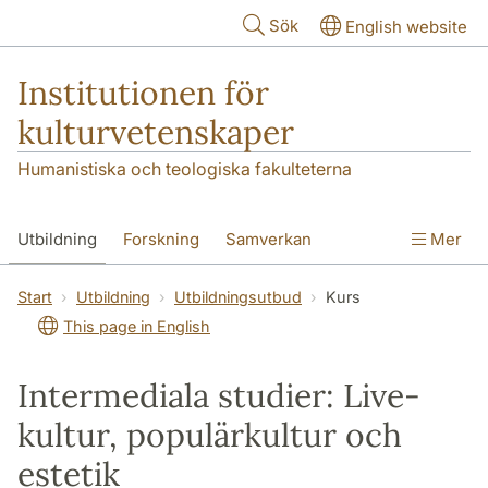
Hoppa till huvudinnehåll
Sök
English website
Institutionen för
kulturvetenskaper
Humanistiska och teologiska fakulteterna
Utbildning
Forskning
Samverkan
Mer
Om institutionen
Kontakt
Start
Utbildning
Utbildningsutbud
Kurs
This page in English
Intermediala studier: Live-
kultur, populärkultur och
estetik