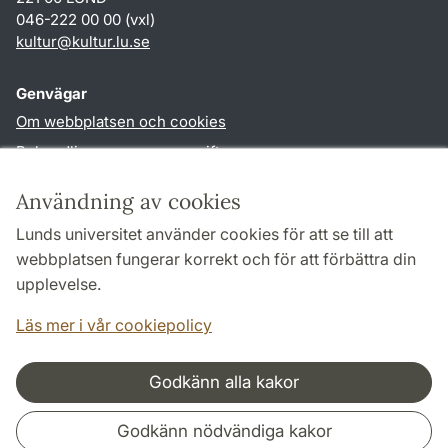
046-222 00 00 (vxl)
kultur
@
kultur.lu
.
se
Genvägar
Om webbplatsen och cookies
Behandling av personuppgifter
Tillgänglighetsredogörelse
Användning av cookies
TYPO3-login
Lunds universitet använder cookies för att se till att
webbplatsen fungerar korrekt och för att förbättra din
Följ oss i sociala medier
upplevelse.
Facebook
Instagram
LinkedIn
Youtube
Läs mer i vår cookiepolicy
Godkänn alla kakor
Samarbeten och nätverk
Godkänn nödvändiga kakor