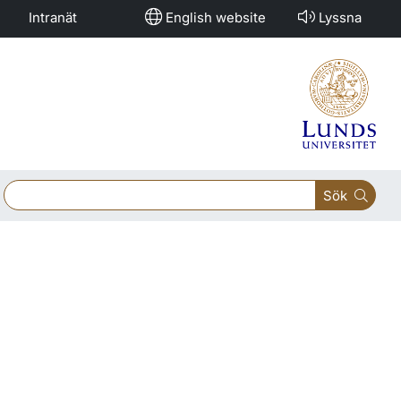
Intranät
English website
Lyssna
Sök