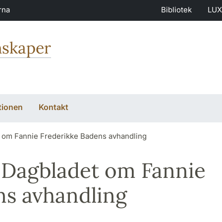
rna
Bibliotek
LUX
nskaper
tionen
Kontakt
t om Fannie Frederikke Badens avhandling
a Dagbladet om Fannie
ns avhandling