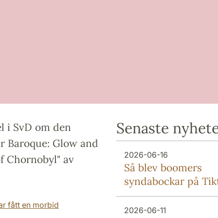
Senaste nyhet
kel i SvD om den
r Baroque: Glow and
2026-06-16
of Chornobyl" av
Så blev boomers
syndabockar på Tik
ar fått en morbid
2026-06-11