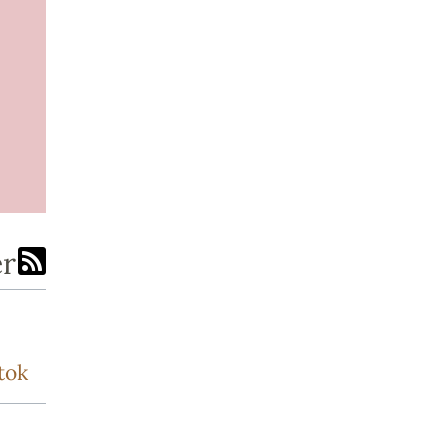
er
tok