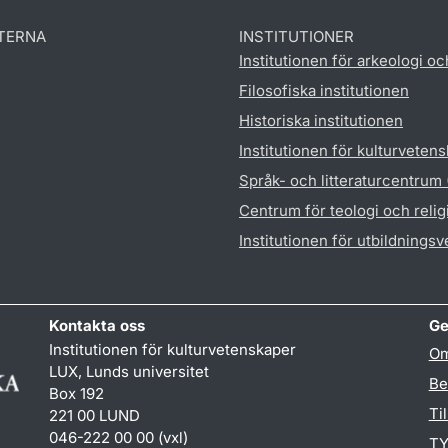
TERNA
INSTITUTIONER
Institutionen för arkeologi oc
Filosofiska institutionen
Historiska institutionen
Institutionen för kulturveten
Språk- och litteraturcentrum
Centrum för teologi och reli
Institutionen för utbildnings
Kontakta oss
Ge
Institutionen för kulturvetenskaper
Om
LUX, Lunds universitet
Be
Box 192
Ti
221 00 LUND
046-222 00 00 (vxl)
TY