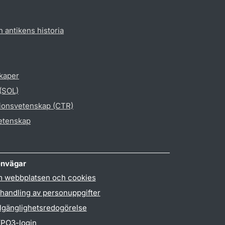
h antikens historia
skaper
 (SOL)
gionsvetenskap (CTR)
vetenskap
nvägar
 webbplatsen och cookies
handling av personuppgifter
llgänglighetsredogörelse
PO3-login