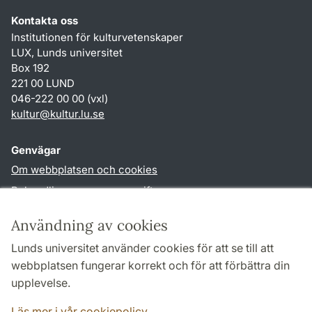
Kontakta oss
Institutionen för kulturvetenskaper
LUX, Lunds universitet
Box 192
221 00 LUND
046-222 00 00 (vxl)
kultur
@
kultur.lu
.
se
Genvägar
Om webbplatsen och cookies
Behandling av personuppgifter
Tillgänglighetsredogörelse
Användning av cookies
TYPO3-login
Lunds universitet använder cookies för att se till att
webbplatsen fungerar korrekt och för att förbättra din
Följ oss i sociala medier
upplevelse.
Facebook
Instagram
LinkedIn
Youtube
Läs mer i vår cookiepolicy