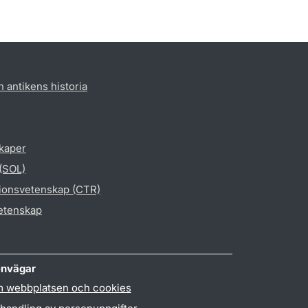
h antikens historia
skaper
 (SOL)
gionsvetenskap (CTR)
vetenskap
nvägar
 webbplatsen och cookies