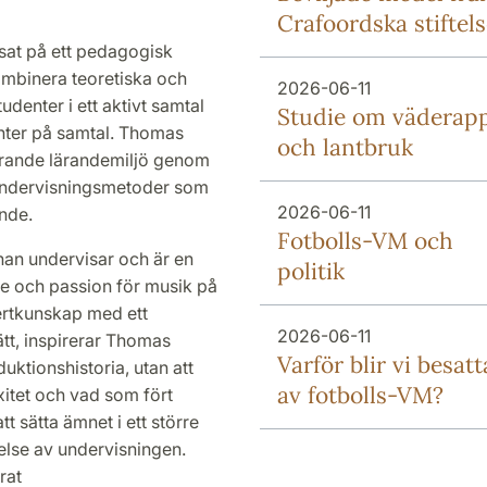
Crafoordska stiftel
sat på ett pedagogisk
ombinera teoretiska och
2026-06-11
denter i ett aktivt samtal
Studie om väderap
enter på samtal. Thomas
och lantbruk
gerande lärandemiljö genom
a undervisningsmetoder som
2026-06-11
ande.
Fotbolls-VM och
an undervisar och är en
politik
se och passion för musik på
ertkunskap med ett
2026-06-11
tt, inspirerar Thomas
Varför blir vi besatt
uktionshistoria, utan att
av fotbolls-VM?
itet och vad som fört
 sätta ämnet i ett större
else av undervisningen.
rat