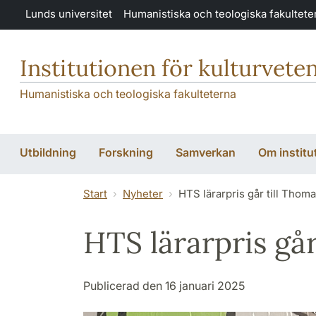
Hoppa till huvudinnehåll
Lunds universitet
Humanistiska och teologiska fakultete
Institutionen för kulturvete
Humanistiska och teologiska fakulteterna
Utbildning
Forskning
Samverkan
Om institu
Start
Nyheter
HTS lärarpris går till Thom
HTS lärarpris gå
Publicerad den 16 januari 2025