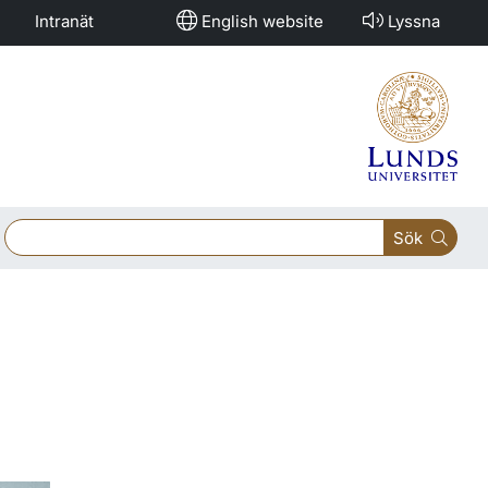
Intranät
English website
Lyssna
Sök