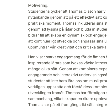
Motivering:
Studenterna tycker att Thomas Olsson har vi
nytänkande genom att på ett effektivt sätt k
praktiska moment. Thomas inkluderar sina stu
genom att lyssna på låtar och bjuda in stud
bidrar till att skapa en dynamisk och enga
att kontinuerligt utveckla och anpassa sin
uppmuntrar vår kreativitet och kritiska tänk
Han visar starkt engagemang för de ämnen h
inspirerande lärare som lyckas väcka intres
många olika sätt. Genom att kombinera exp
engagerande och interaktivt undervisningssä
studenter att inte bara lära oss om musikprod
verkligen uppskatta och förstå dess komplex
utvecklingen framåt. Thomas har förmågan att
sammanhang, vilket skapar en rikare upplev
Thomas har på ett framgångsrikt sätt integre