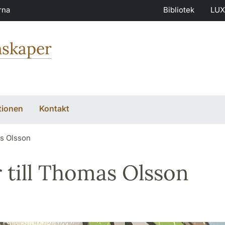
rna
Bibliotek
LUX
nskaper
tionen
Kontakt
as Olsson
r till Thomas Olsson