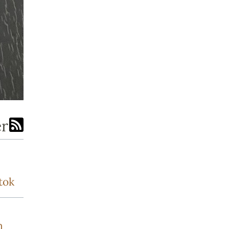
er
tok
n