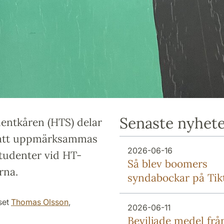
Senaste nyhet
entkåren (HTS) delar
ar att uppmärksammas
2026-06-16
Studenter vid HT-
Så blev boomers
rna.
syndabockar på Tik
set
Thomas Olsson
,
2026-06-11
Beviljade medel frå