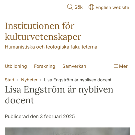
Hoppa till huvudinnehåll
Sök
English website
Institutionen för
kulturvetenskaper
Humanistiska och teologiska fakulteterna
Utbildning
Forskning
Samverkan
Mer
Om institutionen
Kontakt
Start
Nyheter
Lisa Engström är nybliven docent
Lisa Engström är nybliven
docent
Publicerad den 3 februari 2025