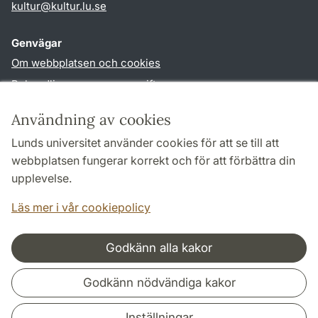
kultur
@
kultur.lu
.
se
Genvägar
Om webbplatsen och cookies
Behandling av personuppgifter
Tillgänglighetsredogörelse
Användning av cookies
TYPO3-login
Lunds universitet använder cookies för att se till att
webbplatsen fungerar korrekt och för att förbättra din
Följ oss i sociala medier
upplevelse.
Facebook
Instagram
LinkedIn
Youtube
Läs mer i vår cookiepolicy
Godkänn alla kakor
Samarbeten och nätverk
Godkänn nödvändiga kakor
Inställningar