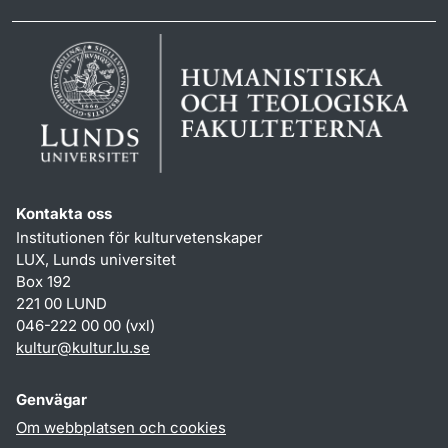
Kontakta oss
Institutionen för kulturvetenskaper
LUX, Lunds universitet
Box 192
221 00 LUND
046-222 00 00 (vxl)
kultur
@
kultur.lu
.
se
Genvägar
Om webbplatsen och cookies