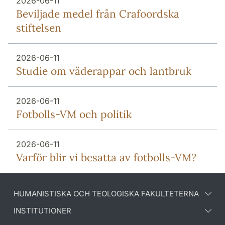
2026-06-11
Beviljade medel från Crafoordska
stiftelsen
2026-06-11
Studie om väderappar och lantbruk
2026-06-11
Fotbolls-VM och politik
2026-06-11
Varför blir vi besatta av fotbolls-VM?
HUMANISTISKA OCH TEOLOGISKA FAKULTETERNA
INSTITUTIONER