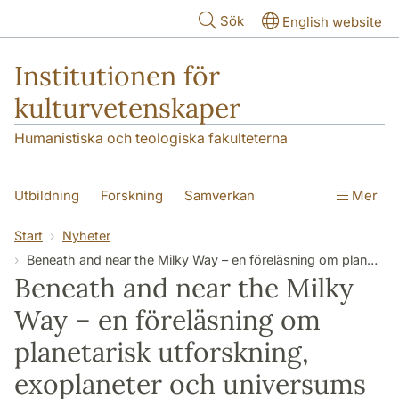
Hoppa till huvudinnehåll
Sök
English website
Institutionen för
kulturvetenskaper
Humanistiska och teologiska fakulteterna
Utbildning
Forskning
Samverkan
Mer
Om institutionen
Kontakt
Start
Nyheter
Beneath and near the Milky Way – en föreläsning om planetarisk utforskning, exoplaneter och universums gränser, från renässansen till upplysningen
Beneath and near the Milky
Way – en föreläsning om
planetarisk utforskning,
exoplaneter och universums