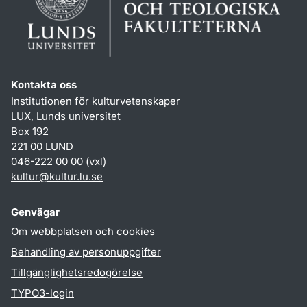
Kontakta oss
Institutionen för kulturvetenskaper
LUX, Lunds universitet
Box 192
221 00 LUND
046-222 00 00 (vxl)
kultur
@
kultur.lu
.
se
Genvägar
Om webbplatsen och cookies
Behandling av personuppgifter
Tillgänglighetsredogörelse
TYPO3-login