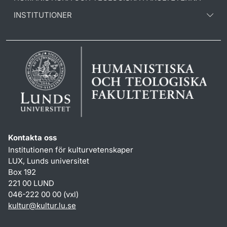
INSTITUTIONER
Kontakta oss
Institutionen för kulturvetenskaper
LUX, Lunds universitet
Box 192
221 00 LUND
046-222 00 00 (vxl)
kultur
@
kultur.lu
.
se