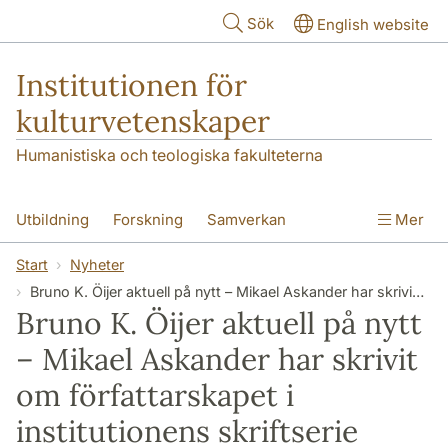
Hoppa till huvudinnehåll
Sök
English website
Institutionen för
kulturvetenskaper
Humanistiska och teologiska fakulteterna
Utbildning
Forskning
Samverkan
Mer
Om institutionen
Kontakt
Start
Nyheter
Bruno K. Öijer aktuell på nytt – Mikael Askander har skrivit om författarskapet i institutionens skriftserie
Bruno K. Öijer aktuell på nytt
– Mikael Askander har skrivit
om författarskapet i
institutionens skriftserie