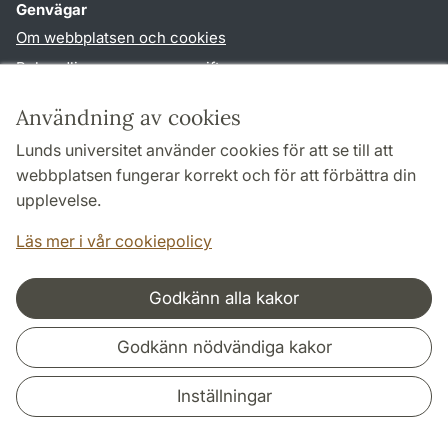
Genvägar
Om webbplatsen och cookies
Behandling av personuppgifter
Tillgänglighetsredogörelse
Användning av cookies
TYPO3-login
Lunds universitet använder cookies för att se till att
webbplatsen fungerar korrekt och för att förbättra din
Följ oss i sociala medier
upplevelse.
Facebook
Instagram
LinkedIn
Youtube
Läs mer i vår cookiepolicy
Godkänn alla kakor
Samarbeten och nätverk
Godkänn nödvändiga kakor
Inställningar