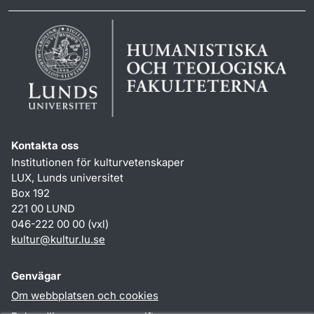
Kontakta oss
Institutionen för kulturvetenskaper
LUX, Lunds universitet
Box 192
221 00 LUND
046-222 00 00 (vxl)
kultur
@
kultur.lu
.
se
Genvägar
Om webbplatsen och cookies