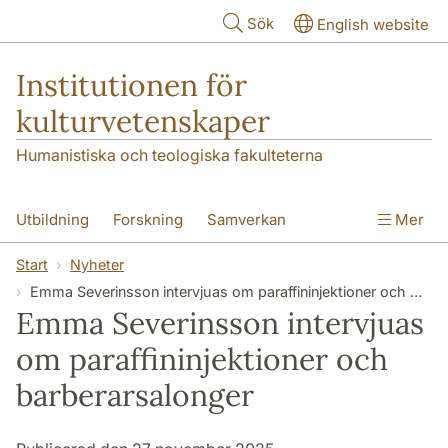
Hoppa till huvudinnehåll
Sök
English website
Institutionen för
kulturvetenskaper
Humanistiska och teologiska fakulteterna
Utbildning
Forskning
Samverkan
Mer
Om institutionen
Kontakt
Start
Nyheter
Emma Severinsson intervjuas om paraffin­injektioner och barberar­salonger
Emma Severinsson intervjuas
om paraffin­injektioner och
barberar­salonger