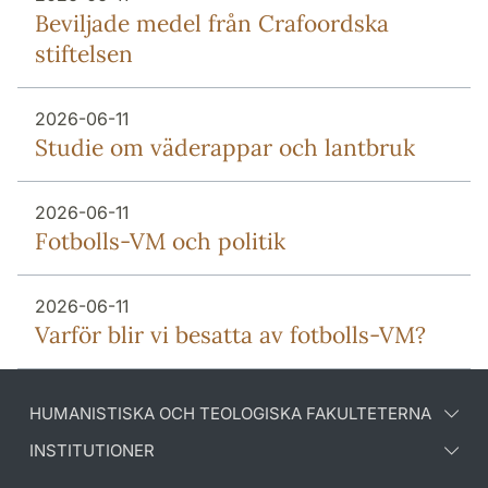
Beviljade medel från Crafoordska
stiftelsen
2026-06-11
Studie om väderappar och lantbruk
2026-06-11
Fotbolls-VM och politik
2026-06-11
Varför blir vi besatta av fotbolls-VM?
HUMANISTISKA OCH TEOLOGISKA FAKULTETERNA
INSTITUTIONER