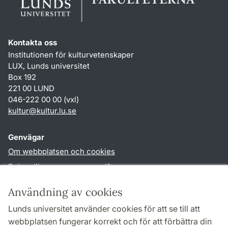
Kontakta oss
Institutionen för kulturvetenskaper
LUX, Lunds universitet
Box 192
221 00 LUND
046-222 00 00 (vxl)
kultur
@
kultur.lu
.
se
Genvägar
Om webbplatsen och cookies
Behandling av personuppgifter
Tillgänglighetsredogörelse
Användning av cookies
TYPO3-login
Lunds universitet använder cookies för att se till att
webbplatsen fungerar korrekt och för att förbättra din
Följ oss i sociala medier