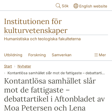
Hoppa till huvudinnehåll
Sök
English website
Institutionen för
kulturvetenskaper
Humanistiska och teologiska fakulteterna
Utbildning
Forskning
Samverkan
Mer
Om institutionen
Kontakt
Start
Nyheter
Kontantlösa samhället slår mot de fattigaste – debattartikel i Aftonbladet av Moa Petersen och Lena Halldenius
Kontantlösa samhället slår
mot de fattigaste –
debattartikel i Aftonbladet av
Moa Petersen och Lena