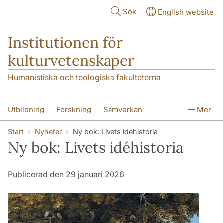
Hoppa till huvudinnehåll
Sök
English website
Institutionen för
kulturvetenskaper
Humanistiska och teologiska fakulteterna
Utbildning
Forskning
Samverkan
Mer
Om institutionen
Kontakt
Start
Nyheter
Ny bok: Livets idéhistoria
Ny bok: Livets idéhistoria
Publicerad den 29 januari 2026