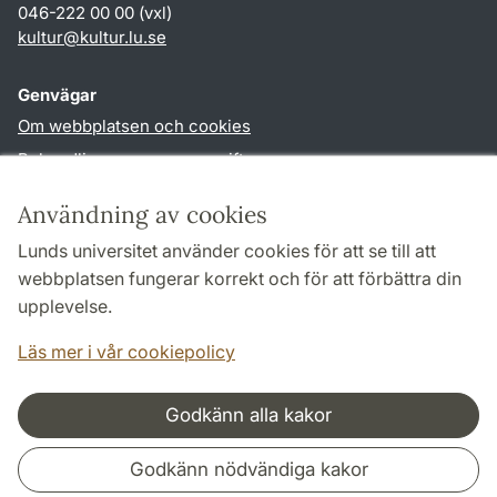
046-222 00 00 (vxl)
kultur
@
kultur.lu
.
se
Genvägar
Om webbplatsen och cookies
Behandling av personuppgifter
Tillgänglighetsredogörelse
Användning av cookies
TYPO3-login
Lunds universitet använder cookies för att se till att
webbplatsen fungerar korrekt och för att förbättra din
Följ oss i sociala medier
upplevelse.
Facebook
Instagram
LinkedIn
Youtube
Läs mer i vår cookiepolicy
Godkänn alla kakor
Samarbeten och nätverk
Godkänn nödvändiga kakor