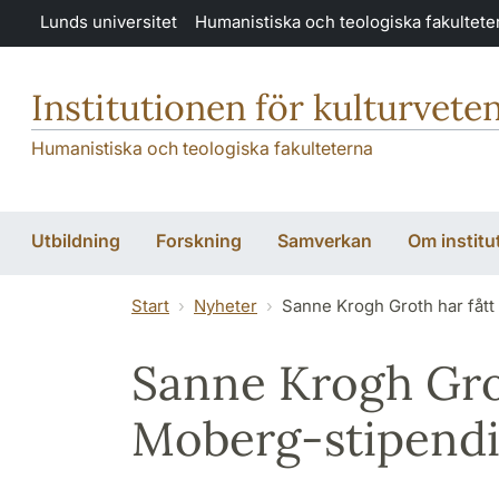
Hoppa till huvudinnehåll
Lunds universitet
Humanistiska och teologiska fakultete
Institutionen för kulturvete
Humanistiska och teologiska fakulteterna
Utbildning
Forskning
Samverkan
Om institu
Start
Nyheter
Sanne Krogh Groth har fått
Sanne Krogh Grot
Moberg-stipendi