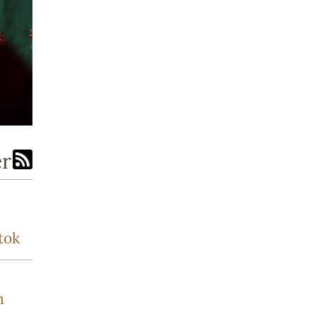
er
tok
n