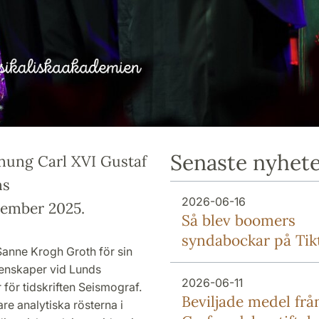
Senaste nyhet
nung Carl XVI Gustaf
ns
2026-06-16
ember 2025.
Så blev boomers
syndabockar på Tik
Sanne Krogh Groth för sin
etenskaper vid Lunds
2026-06-11
 för tidskriften Seismograf.
Beviljade medel frå
re analytiska rösterna i