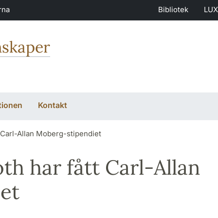
rna
Bibliotek
LUX
nskaper
tionen
Kontakt
 Carl-Allan Moberg-stipendiet
h har fått Carl-Allan
et