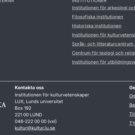
TERNA
INSTITUTIONER
Institutionen för arkeologi oc
Filosofiska institutionen
Historiska institutionen
Institutionen för kulturveten
Språk- och litteraturcentrum
Centrum för teologi och reli
Institutionen för utbildnings
Kontakta oss
Ge
Institutionen för kulturvetenskaper
Om
LUX, Lunds universitet
Be
Box 192
Ti
221 00 LUND
046-222 00 00 (vxl)
TY
kultur
@
kultur.lu
.
se