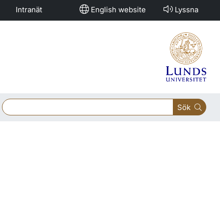
Intranät
English website
Lyssna
Sök