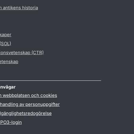
h antikens historia
skaper
 (SOL)
gionsvetenskap (CTR)
vetenskap
nvägar
 webbplatsen och cookies
handling av personuppgifter
llgänglighetsredogörelse
PO3-login