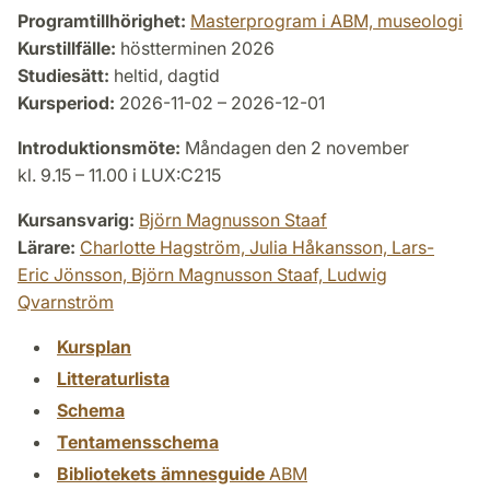
Programtillhörighet:
Masterprogram i ABM, museologi
Kurstillfälle:
höstterminen 2026
Studiesätt:
heltid, dagtid
Kursperiod:
2026-11-02 – 2026-12-01
Introduktionsmöte:
Måndagen den 2 november
kl. 9.15 – 11.00 i LUX:C215
Kursansvarig:
Björn Magnusson Staaf
Lärare:
Charlotte Hagström,
Julia Håkansson,
Lars-
Eric Jönsson,
Björn Magnusson Staaf,
Ludwig
Qvarnström
Kursplan
Litteraturlista
Schema
Tentamensschema
Bibliotekets ämnesguide
ABM