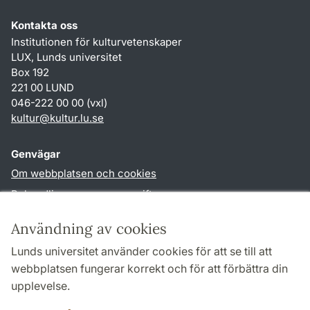
Kontakta oss
Institutionen för kulturvetenskaper
LUX, Lunds universitet
Box 192
221 00 LUND
046-222 00 00 (vxl)
kultur
@
kultur.lu
.
se
Genvägar
Om webbplatsen och cookies
Behandling av personuppgifter
Tillgänglighetsredogörelse
Användning av cookies
TYPO3-login
Lunds universitet använder cookies för att se till att
webbplatsen fungerar korrekt och för att förbättra din
Följ oss i sociala medier
upplevelse.
Facebook
Instagram
LinkedIn
Youtube