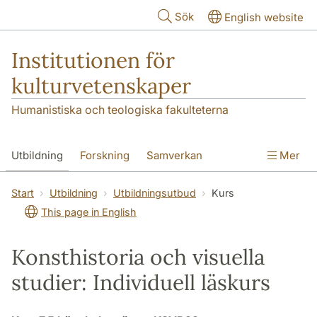
Hoppa till huvudinnehåll
Sök
English website
Institutionen för
kulturvetenskaper
Humanistiska och teologiska fakulteterna
Utbildning
Forskning
Samverkan
Mer
Om institutionen
Kontakt
Start
Utbildning
Utbildningsutbud
Kurs
This page in English
Konsthistoria och visuella
studier: Individuell läskurs