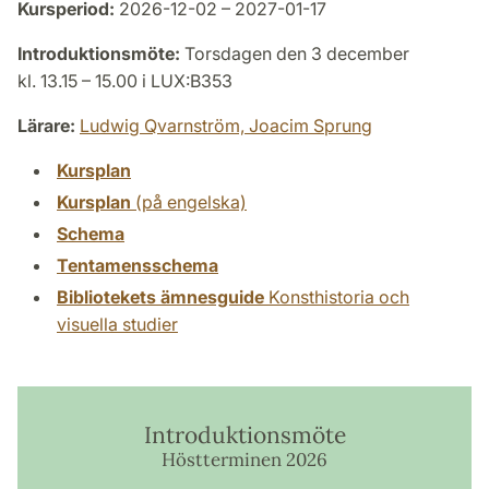
Kursperiod:
2026-12-02 – 2027-01-17
Introduktionsmöte:
Torsdagen den 3 december
kl. 13.15 – 15.00 i LUX:B353
Lärare:
Ludwig Qvarnström,
Joacim Sprung
Kursplan
Kursplan
(på engelska)
Schema
Tentamensschema
Bibliotekets ämnesguide
Konsthistoria och
visuella studier
Introduktionsmöte
Höstterminen 2026