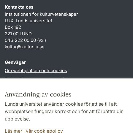
Kontakta oss
Institutionen för kulturvetenskaper
LUX, Lunds universitet
Box 192
221 00 LUND
046-222 00 00 (vxl)
kultur
@
kultur.lu
.
se
Genvägar
Om webbplatsen och cookies
Behandling av personuppgifter
Tillgänglighetsredogörelse
Användning av cookies
TYPO3-login
Lunds universitet använder cookies för att se till att
webbplatsen fungerar korrekt och för att förbättra din
Följ oss i sociala medier
upplevelse.
Facebook
Instagram
LinkedIn
Youtube
Läs mer i vår cookiepolicy