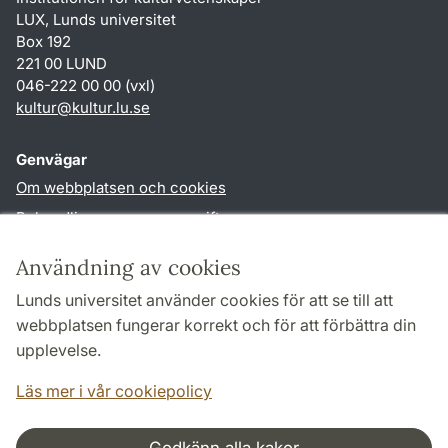
LUX, Lunds universitet
Box 192
221 00 LUND
046-222 00 00 (vxl)
kultur
@
kultur.lu
.
se
Genvägar
Om webbplatsen och cookies
Behandling av personuppgifter
Tillgänglighetsredogörelse
Användning av cookies
TYPO3-login
Lunds universitet använder cookies för att se till att
webbplatsen fungerar korrekt och för att förbättra din
Följ oss i sociala medier
upplevelse.
Facebook
Instagram
LinkedIn
Youtube
Läs mer i vår cookiepolicy