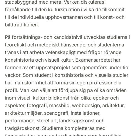
stadsbyggnad med mera. Verken diskuteras i
förhållande till den kultursituation i vilka de tillkommit,
till de individuella upphovsmännen och till konst- och
bildtraditionen.
På fortsättnings- och kandidatnivå utvecklas studierna i
teoretiskt och metodiskt hänseende, och studenterna
tränas i att arbeta vetenskapligt med frågor rörande
konsthistoria och visuell kultur. Examensarbetet har
formen av ett uppsatsprojekt som genomförs under tio
veckor. Som student i konsthistoria och visuella studier
har man stor frihet att forma sin egen professionella
profil. Man kan välja att fördjupa sig på olika områden
inom visuell kultur; bildkonst från olika epoker och
aspekter, fotografi, massbild, webbdesign, arkitektur,
arkitekturmiljöer, scenografi, installationer,
performance, street art, landskapskonst och
trädgårdskonst. Studierna kompletteras med
ämnesstudier inom andra discipliner som kan väljas