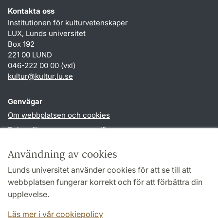
Kontakta oss
Institutionen för kulturvetenskaper
LUX, Lunds universitet
Box 192
221 00 LUND
046-222 00 00 (vxl)
kultur
@
kultur.lu
.
se
Genvägar
Om webbplatsen och cookies
Behandling av personuppgifter
Tillgänglighetsredogörelse
Användning av cookies
TYPO3-login
Lunds universitet använder cookies för att se till att
webbplatsen fungerar korrekt och för att förbättra din
Följ oss i sociala medier
upplevelse.
Facebook
Instagram
LinkedIn
Youtube
Läs mer i vår cookiepolicy