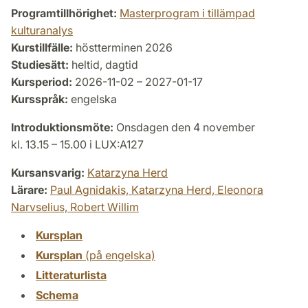
Programtillhörighet:
Masterprogram i tillämpad
kulturanalys
Kurstillfälle:
höstterminen 2026
Studiesätt:
heltid, dagtid
Kursperiod:
2026-11-02 – 2027-01-17
Kursspråk:
engelska
Introduktionsmöte:
Onsdagen den 4 november
kl. 13.15 – 15.00 i LUX:A127
Kursansvarig:
Katarzyna Herd
Lärare:
Paul Agnidakis,
Katarzyna Herd,
Eleonora
Narvselius,
Robert Willim
Kursplan
Kursplan
(på engelska)
Litteraturlista
Schema