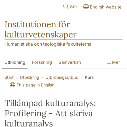
Hoppa till huvudinnehåll
Sök
English website
Institutionen för
kulturvetenskaper
Humanistiska och teologiska fakulteterna
Utbildning
Forskning
Samverkan
Mer
Om institutionen
Kontakt
Start
Utbildning
Utbildningsutbud
Kurs
This page in English
Tillämpad kulturanalys:
Profilering - Att skriva
kulturanalys