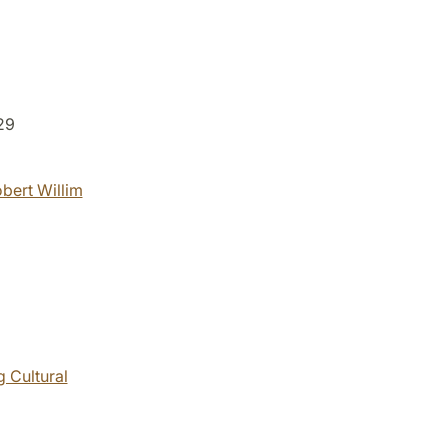
29
bert Willim
g Cultural