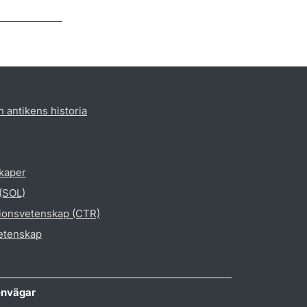
h antikens historia
skaper
 (SOL)
gionsvetenskap (CTR)
vetenskap
nvägar