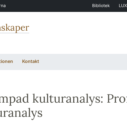
rna
Bibliotek
LUX
nskaper
tionen
Kontakt
ämpad kulturanalys: Prof
uranalys