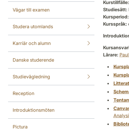
Kurstillfälle:
Studiesätt:
Vägar till examen
Kursperiod:
Kursspråk:
Studera utomlands
Introdukti
Karriär och alumn
Kursansvar
Lärare:
Paul
Danske studerende
Kurspl
Kurspl
Studievägledning
Littera
Schem
Reception
Tenta
Canva
Introduktionsmöten
Analysi
Biblio
Pictura