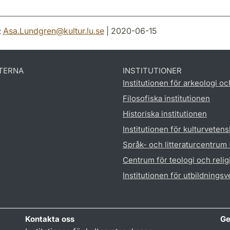
:
Asa.Lundgren
@
kultur.lu
.
se
| 2020-06-15
TERNA
INSTITUTIONER
Institutionen för arkeologi oc
Filosofiska institutionen
Historiska institutionen
Institutionen för kulturveten
Språk- och litteraturcentrum
Centrum för teologi och reli
Institutionen för utbildnings
Kontakta oss
Ge