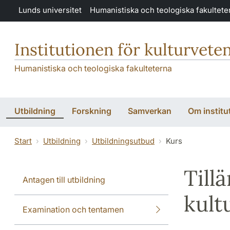
Hoppa till huvudinnehåll
Lunds universitet
Humanistiska och teologiska fakultete
Institutionen för kulturvete
Humanistiska och teologiska fakulteterna
Utbildning
Forskning
Samverkan
Om institu
Start
Utbildning
Utbildningsutbud
Kurs
Till
Antagen till utbildning
kult
Examination och tentamen