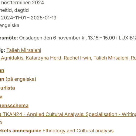
höstterminen 2024
heltid, dagtid
2024-11-01 – 2025-01-19
engelska
onsmöte:
Onsdagen den 6 november kl. 13.15 – 15.00 i LUX:B1
ig:
Talieh Mirsalehi
 Agnidakis,
Katarzyna Herd,
Rachel Irwin,
Talieh Mirsalehi,
Ro
an
an
(på engelska)
turlista
a
mensschema
s
TKAN24 - Applied Cultural Analysis: Specialisation - Writin
s
tekets ämnesguide
Ethnology and Cultural analysis