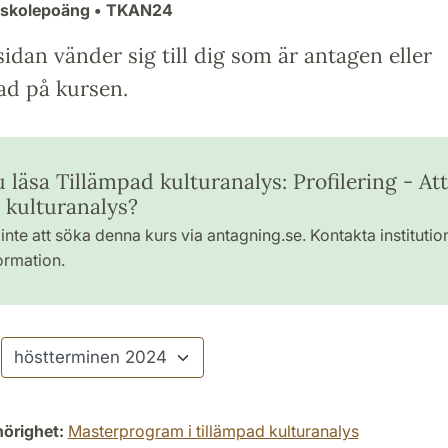
gskolepoäng
• TKAN24
idan vänder sig till dig som är antagen eller
ad på kursen.
u läsa Tillämpad kulturanalys: Profilering - Att
a kulturanalys?
inte att söka denna kurs via antagning.se. Kontakta institutio
ormation.
hörighet:
Masterprogram i tillämpad kulturanalys