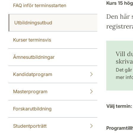
Kurs
15 hö
FAQ inför terminsstarten
Den här s
Utbildningsutbud
registrer
Kurser terminsvis
Vill d
Ämnesutbildningar
skriv
Det går 
Kandidatprogram
mer inf
Masterprogram
Välj termin:
Forskarutbildning
Studentporträtt
Programtill