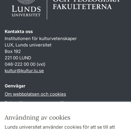
Kontakta oss
Institutionen för kulturvetenskaper
LUX, Lunds universitet
Box 192
221 00 LUND
046-222 00 00 (vxl)
kultur
@
kultur.lu
.
se
Genvägar
Om webbplatsen och cookies
Behandling av personuppgifter
Tillgänglighetsredogörelse
Användning av cookies
TYPO3-login
Lunds universitet använder cookies för att se till att