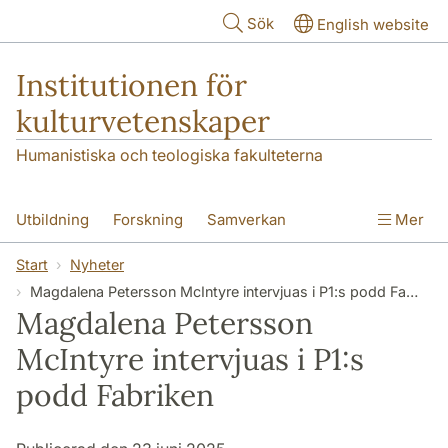
Hoppa till huvudinnehåll
Sök
English website
Institutionen för
kulturvetenskaper
Humanistiska och teologiska fakulteterna
Utbildning
Forskning
Samverkan
Mer
Om institutionen
Kontakt
Start
Nyheter
Magdalena Petersson McIntyre intervjuas i P1:s podd Fabriken
Magdalena Petersson
McIntyre intervjuas i P1:s
podd Fabriken