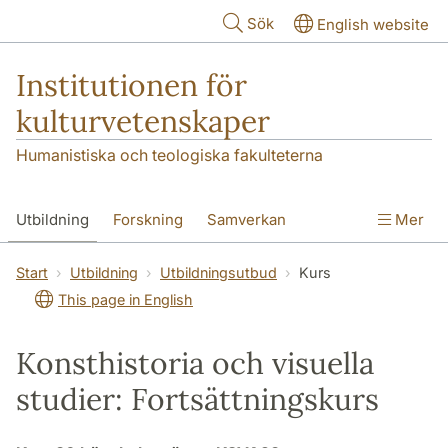
Hoppa till huvudinnehåll
Sök
English website
Institutionen för
kulturvetenskaper
Humanistiska och teologiska fakulteterna
Utbildning
Forskning
Samverkan
Mer
Om institutionen
Kontakt
Start
Utbildning
Utbildningsutbud
Kurs
This page in English
Konsthistoria och visuella
studier: Fortsättningskurs