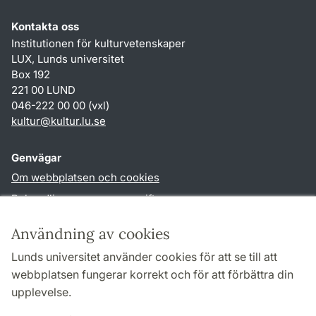
Kontakta oss
Institutionen för kulturvetenskaper
LUX, Lunds universitet
Box 192
221 00 LUND
046-222 00 00 (vxl)
kultur
@
kultur.lu
.
se
Genvägar
Om webbplatsen och cookies
Behandling av personuppgifter
Tillgänglighetsredogörelse
Användning av cookies
TYPO3-login
Lunds universitet använder cookies för att se till att
webbplatsen fungerar korrekt och för att förbättra din
Följ oss i sociala medier
upplevelse.
Facebook
Instagram
LinkedIn
Youtube