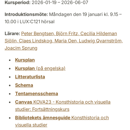
Kursperiod:
2026-01-19 – 2026-06-07
Introduktionsmöte:
Måndagen den 19 januari kl. 9.15 –
10.00 i LUX:C121 hörsal
Lärare:
Peter Bengtsen,
Björn Fritz,
Cecilia Hildeman
Sjölin,
Claes Lindskog,
Maria Oen,
Ludwig Qvarnström,
Joacim Sprung
Kursplan
Kursplan
(på engelska)
Litteraturlista
Schema
Tentamensschema
Canvas
KOVA23 - Konsthistoria och visuella
studier: Fortsättningskurs
Bibliotekets ämnesguide
Konsthistoria och
visuella studier