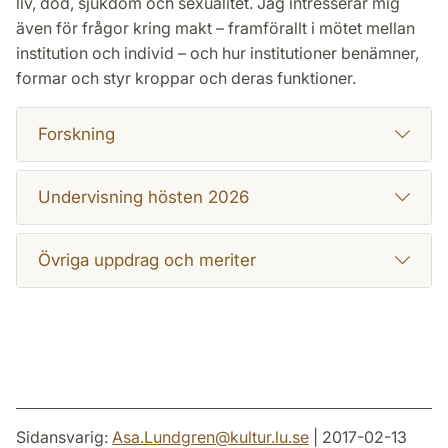
liv, död, sjukdom och sexualitet. Jag intresserar mig
även för frågor kring makt – framförallt i mötet mellan
institution och individ – och hur institutioner benämner,
formar och styr kroppar och deras funktioner.
Forskning
Undervisning hösten 2026
Övriga uppdrag och meriter
Sidansvarig:
Asa.Lundgren
@
kultur.lu
.
se
| 2017-02-13