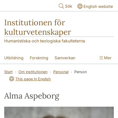
Hoppa till huvudinnehåll
Sök
English website
Institutionen för
kulturvetenskaper
Humanistiska och teologiska fakulteterna
Utbildning
Forskning
Samverkan
Mer
Om institutionen
Kontakt
Start
Om institutionen
Personal
Person
This page in English
Alma Aspeborg