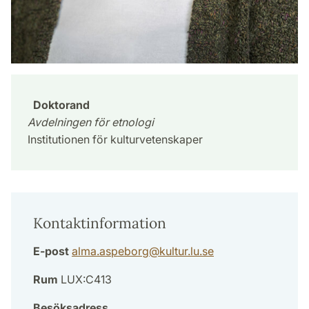
Doktorand
Avdelningen för etnologi
Institutionen för kulturvetenskaper
Kontaktinformation
E-post
alma.aspeborg
@
kultur.lu
.
se
Rum
LUX:C413
Besöksadress