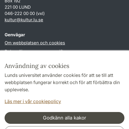
Box 192
221 00 LUND
046-222 00 00 (vxl)
kultur
@
kultur.lu
.
se
Genvägar
Om webbplatsen och cookies
Behandling av personuppgifter
Tillgänglighetsredogörelse
Användning av cookies
TYPO3-login
Lunds universitet använder cookies för att se till att
webbplatsen fungerar korrekt och för att förbättra din
Följ oss i sociala medier
upplevelse.
Facebook
Instagram
LinkedIn
Youtube
Läs mer i vår cookiepolicy
Godkänn alla kakor
Samarbeten och nätverk