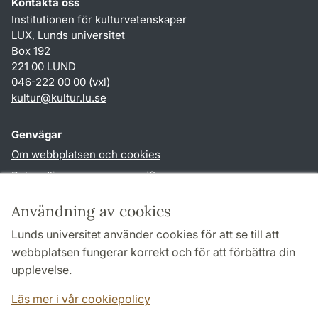
Kontakta oss
Institutionen för kulturvetenskaper
LUX, Lunds universitet
Box 192
221 00 LUND
046-222 00 00 (vxl)
kultur
@
kultur.lu
.
se
Genvägar
Om webbplatsen och cookies
Behandling av personuppgifter
Tillgänglighetsredogörelse
Användning av cookies
TYPO3-login
Lunds universitet använder cookies för att se till att
webbplatsen fungerar korrekt och för att förbättra din
Följ oss i sociala medier
upplevelse.
Facebook
Instagram
LinkedIn
Youtube
Läs mer i vår cookiepolicy