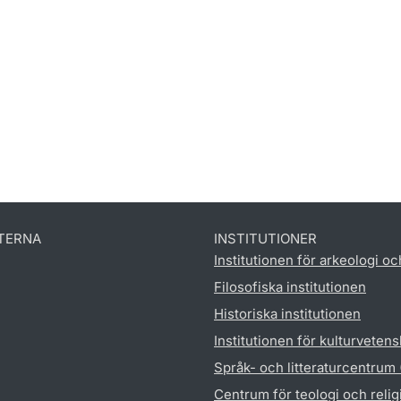
TERNA
INSTITUTIONER
Institutionen för arkeologi oc
Filosofiska institutionen
Historiska institutionen
Institutionen för kulturveten
Språk- och litteraturcentrum
Centrum för teologi och reli