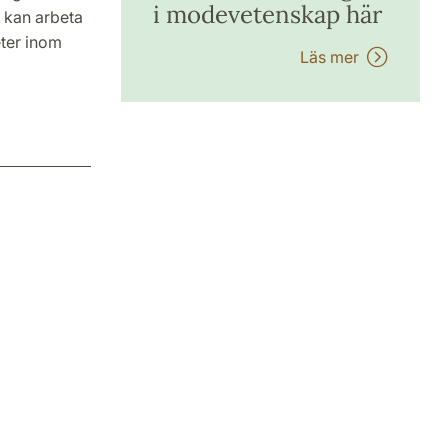
i modevetenskap här
 kan arbeta
eter inom
Läs mer