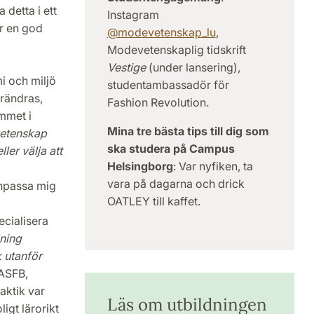
 detta i ett
Instagram
r en god
@modevetenskap_lu
,
Modevetenskaplig tidskrift
Vestige
(under lansering),
i och miljö
studentambassadör för
rändras,
Fashion Revolution.
ammet i
Mina tre bästa tips till dig som
etenskap
ska studera på Campus
ler välja att
Helsingborg
: Var nyfiken, ta
vara på dagarna och drick
anpassa mig
OATLEY till kaffet.
cialisera
ning
k utanför
 ASFB,
aktik var
Läs om utbildningen
igt lärorikt