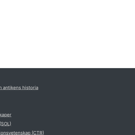
h antikens historia
skaper
 (SOL)
gionsvetenskap (CTR)