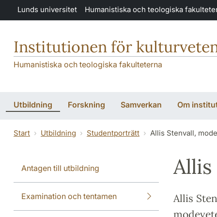
Hoppa till huvudinnehåll
Lunds universitet
Humanistiska och teologiska fakultete
Institutionen för kulturvete
Humanistiska och teologiska fakulteterna
Utbildning
Forskning
Samverkan
Om institu
Start
Utbildning
Studentporträtt
Allis Stenvall, mo
Alli
Antagen till utbildning
Examination och tentamen
Allis Ste
modevete