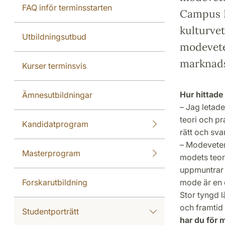
FAQ inför terminsstarten
Campus H
kulturve
Utbildningsutbud
modevete
marknads
Kurser terminsvis
Hur hittad
Ämnesutbildningar
– Jag letade
teori och p
Kandidatprogram
rätt och sva
– Modeveten
Masterprogram
modets teori
uppmuntrar e
Forskarutbildning
mode är en d
Stor tyngd l
och framtid 
Studentporträtt
har du för 