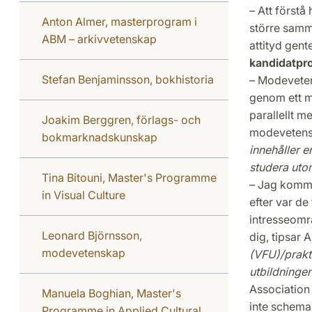
– Att förstå
Anton Almer, masterprogram i
större samm
ABM – arkivvetenskap
attityd gen
kandidatpr
Stefan Benjaminsson, bokhistoria
– Modevetens
genom ett m
parallellt m
Joakim Berggren, förlags- och
modevetens
bokmarknadskunskap
innehåller e
studera uto
Tina Bitouni, Master's Programme
– Jag komme
in Visual Culture
efter var de 
intresseomr
Leonard Björnsson,
dig, tipsar A
modevetenskap
(VFU)/prakti
utbildningen
Association
Manuela Boghian, Master's
inte schemal
Programme in Applied Cultural