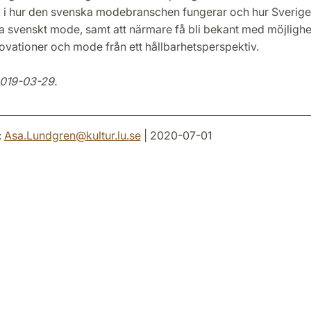
ick i hur den svenska modebranschen fungerar och hur Sverige
ja svenskt mode, samt att närmare få bli bekant med möjligh
ovationer och mode från ett hållbarhetsperspektiv.
2019-03-29.
:
Asa.Lundgren
@
kultur.lu
.
se
| 2020-07-01