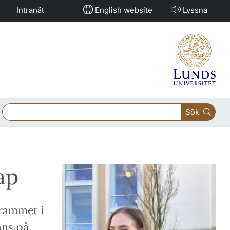
Intranät
English website
Lyssna
Sök
ap
grammet i
nns på