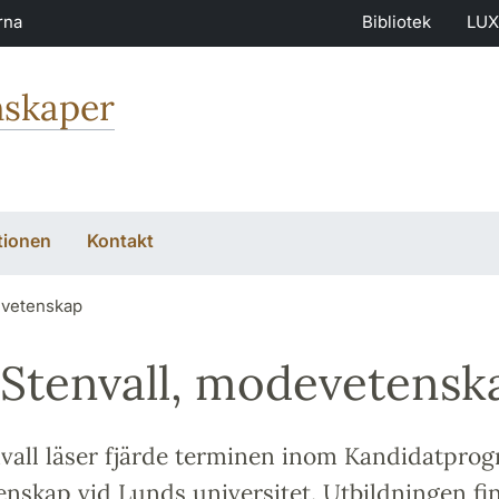
rna
Bibliotek
LUX
nskaper
tionen
Kontakt
devetenskap
s Stenvall, modevetensk
nvall läser fjärde terminen inom Kandidatpro
nskap vid Lunds universitet. Utbildningen fi