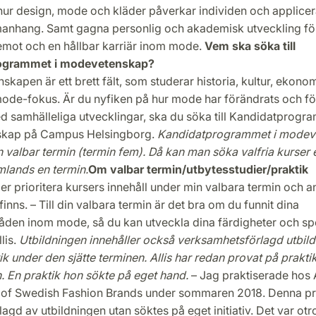
 hur design, mode och kläder påverkar individen och applicera
anhang. Samt gagna personlig och akademisk utveckling fö
temot och en hållbar karriär inom mode.
Vem ska söka till
ogrammet i modevetenskap?
kapen är ett brett fält, som studerar historia, kultur, ekonom
ode-fokus. Är du nyfiken på hur mode har förändrats och fö
ed samhälleliga utvecklingar, ska du söka till Kandidatprogr
kap på Campus Helsingborg.
Kandidatprogrammet i modev
n valbar termin (termin fem). Då kan man söka valfria kurser el
mlands en termin.
Om valbar termin/utbytesstudier/praktik
r prioritera kursers innehåll under min valbara termin och 
finns. – Till din valbara termin är det bra om du funnit dina
åden inom mode, så du kan utveckla dina färdigheter och spe
llis.
Utbildningen innehåller också verksamhetsförlagd utbild
k under den sjätte terminen. Allis har redan provat på prakti
. En praktik hon sökte på eget hand.
– Jag praktiserade hos
 of Swedish Fashion Brands under sommaren 2018. Denna pr
agd av utbildningen utan söktes på eget initiativ. Det var otrol