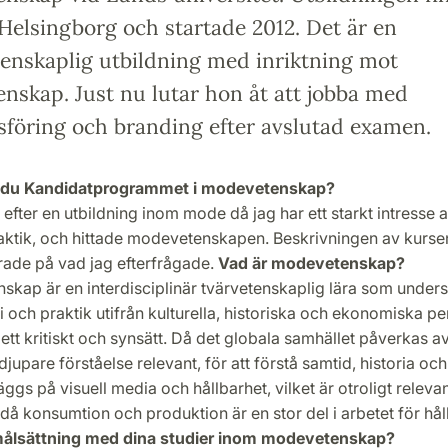
elsingborg och startade 2012. Det är en
tenskaplig utbildning med inriktning mot
nskap. Just nu lutar hon åt att jobba med
föring och branding efter avslutad examen.
e du Kandidatprogrammet i modevetenskap?
 efter en utbildning inom mode då jag har ett starkt intresse 
raktik, och hittade modevetenskapen. Beskrivningen av kurse
rade på vad jag efterfrågade.
Vad är modevetenskap?
skap är en interdisciplinär tvärvetenskaplig lära som under
 och praktik utifrån kulturella, historiska och ekonomiska p
tt kritiskt och synsätt. Då det globala samhället påverkas 
jupare förståelse relevant, för att förstå samtid, historia och
äggs på visuell media och hållbarhet, vilket är otroligt releva
då konsumtion och produktion är en stor del i arbetet för hål
målsättning med dina studier inom modevetenskap?