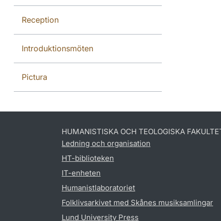
Reception
Introduktionsmöten
Pictura
HUMANISTISKA OCH TEOLOGISKA FAKULTE
Ledning och organisation
HT-biblioteken
IT-enheten
Humanistlaboratoriet
Folklivsarkivet med Skånes musiksamlingar
Lund University Press