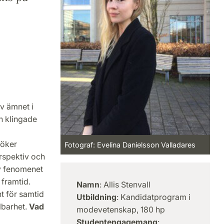
av ämnet i
n klingade
söker
Fotograf: Evelina Danielsson Valladares
erspektiv och
av fenomenet
 framtid.
Namn
: Allis Stenvall
nt för samtid
Utbildning
: Kandidatprogram i
lbarhet.
Vad
modevetenskap, 180 hp
Studentengagemang
: