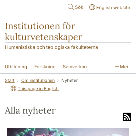
Hoppa till huvudinnehåll
Sök
English website
Institutionen för
kulturvetenskaper
Humanistiska och teologiska fakulteterna
Utbildning
Forskning
Samverkan
Mer
Om institutionen
Kontakt
Start
Om institutionen
Nyheter
This page in English
Alla nyheter