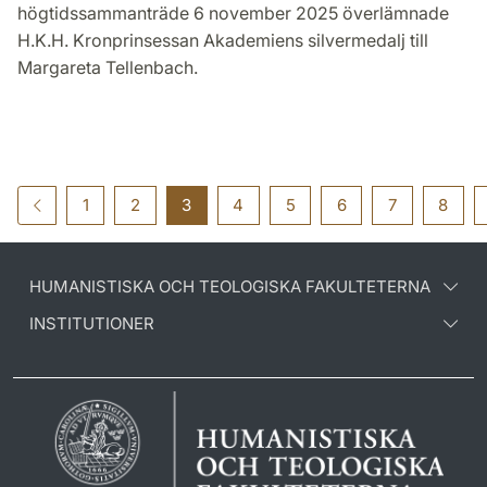
högtidssammanträde 6 november 2025 överlämnade
H.K.H. Kronprinsessan Akademiens silvermedalj till
Margareta Tellenbach.
1
2
3
4
5
6
7
8
HUMANISTISKA OCH TEOLOGISKA FAKULTETERNA
INSTITUTIONER