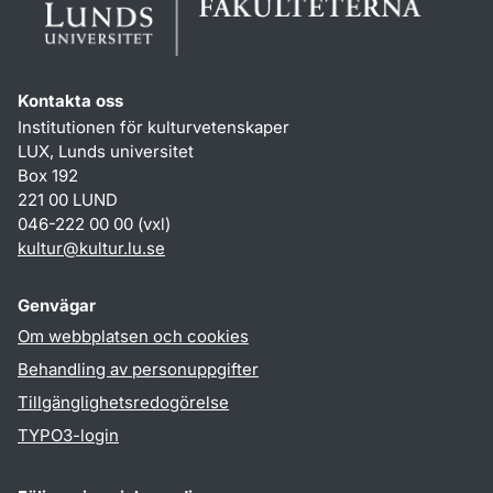
Kontakta oss
Institutionen för kulturvetenskaper
LUX, Lunds universitet
Box 192
221 00 LUND
046-222 00 00 (vxl)
kultur
@
kultur.lu
.
se
Genvägar
Om webbplatsen och cookies
Behandling av personuppgifter
Tillgänglighetsredogörelse
TYPO3-login