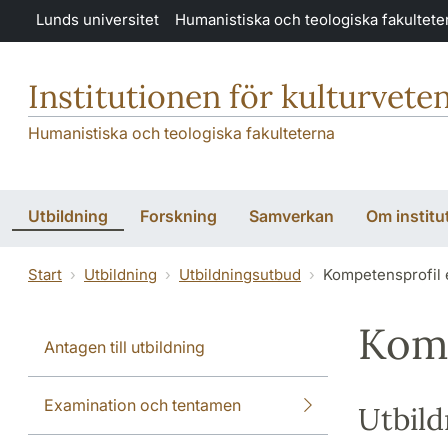
Hoppa till huvudinnehåll
Lunds universitet
Humanistiska och teologiska fakultete
Institutionen för kulturvete
Humanistiska och teologiska fakulteterna
Utbildning
Forskning
Samverkan
Om institu
Start
Utbildning
Utbildningsutbud
Kompetensprofil 
Komp
Antagen till utbildning
Examination och tentamen
Utbild