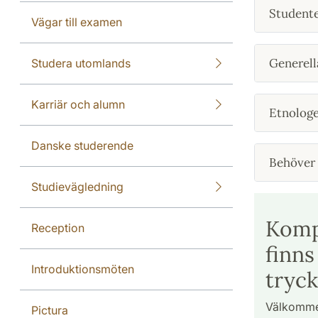
Studenter
Vägar till examen
Generel
Studera utomlands
Karriär och alumn
Etnologer
Danske studerende
Behöver 
Studievägledning
Komp
Reception
finns
Introduktionsmöten
tryck
Välkommen
Pictura