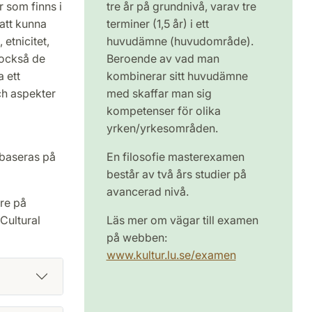
 som finns i
tre år på grundnivå, varav tre
 att kunna
terminer (1,5 år) i ett
etnicitet,
huvudämne (huvudområde).
 också de
Beroende av vad man
 ett
kombinerar sitt huvudämne
och aspekter
med skaffar man sig
kompetenser för olika
yrken/yrkesområden.
 baseras på
En filosofie masterexamen
består av två års studier på
avancerad nivå.
are på
Cultural
Läs mer om vägar till examen
på webben:
www.kultur.lu.se/examen