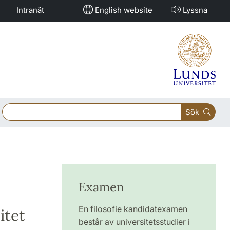
Intranät
English website
Lyssna
Sök
Examen
En filosofie kandidatexamen
itet
består av universitetsstudier i