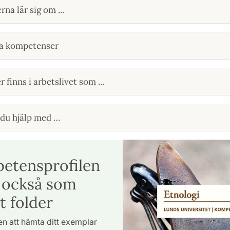
na lär sig om ...
la kompetenser
 finns i arbetslivet som ...
du hjälp med …
etensprofilen
 också som
t folder
 att hämta ditt exemplar