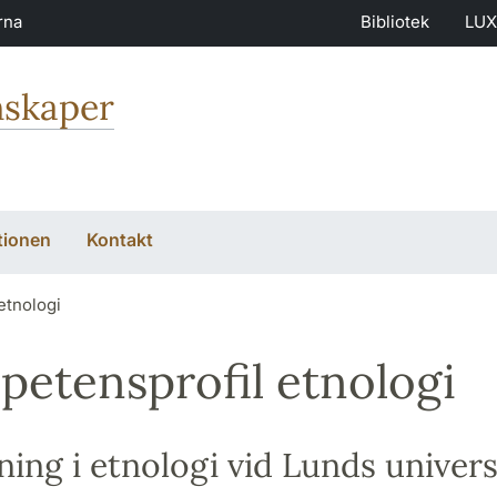
rna
Bibliotek
LUX
nskaper
tionen
Kontakt
etnologi
etensprofil etnologi
ning i etnologi vid Lunds univers