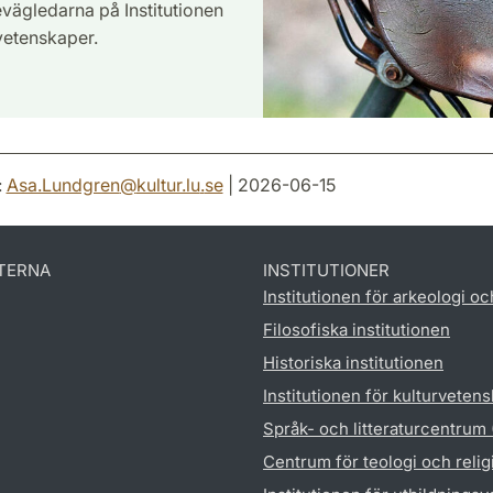
evägledarna på Institutionen
vetenskaper.
:
Asa.Lundgren
@
kultur.lu
.
se
| 2026-06-15
TERNA
INSTITUTIONER
Institutionen för arkeologi oc
Filosofiska institutionen
Historiska institutionen
Institutionen för kulturveten
Språk- och litteraturcentrum
Centrum för teologi och reli