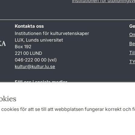
Institutionen för utbildnings
Kontakta oss
Ge
Institutionen för kulturvetenskaper
Om
LUX, Lunds universitet
Be
Box 192
Ti
221 00 LUND
046-222 00 00 (vxl)
TY
kultur
@
kultur.lu
.
se
Följ oss i sociala medier
Facebook
Instagram
LinkedIn
Youtube
okies
cookies för att se till att webbplatsen fungerar korrekt och fö
Samarbeten och nätverk