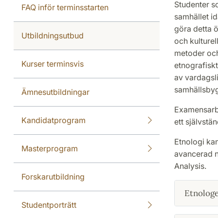
Studenter so
FAQ inför terminsstarten
samhället id
göra detta ö
Utbildningsutbud
och kulturel
metoder och
Kurser terminsvis
etnografiskt
av vardagsli
samhällsbyg
Ämnesutbildningar
Examensarbe
Kandidatprogram
ett självstä
Etnologi kan
Masterprogram
avancerad n
Analysis.
Forskarutbildning
Etnologer
Studentporträtt