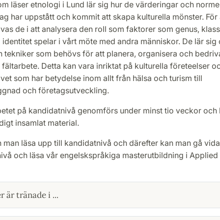
m läser etnologi i Lund lär sig hur de värderingar och normer
ag har uppstått och kommit att skapa kulturella mönster. För
vas de i att analysera den roll som faktorer som genus, klass, 
l identitet spelar i vårt möte med andra människor. De lär sig
 tekniker som behövs för att planera, organisera och bedriva
 fältarbete. Detta kan vara inriktat på kulturella företeelser 
vet som har betydelse inom allt från hälsa och turism till
gnad och företagsutveckling.
tet på kandidatnivå genomförs under minst tio veckor och
ndigt insamlat material.
 man läsa upp till kandidatnivå och därefter kan man gå vid
ivå och läsa vår engelskspråkiga masterutbildning i Applied 
 är tränade i ...