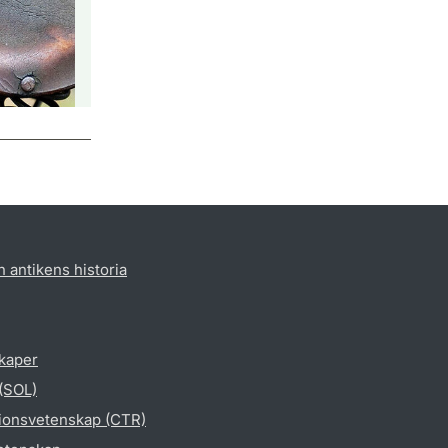
h antikens historia
skaper
 (SOL)
gionsvetenskap (CTR)