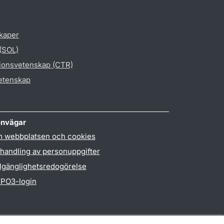
skaper
 (SOL)
gionsvetenskap (CTR)
vetenskap
nvägar
 webbplatsen och cookies
handling av personuppgifter
llgänglighetsredogörelse
PO3-login