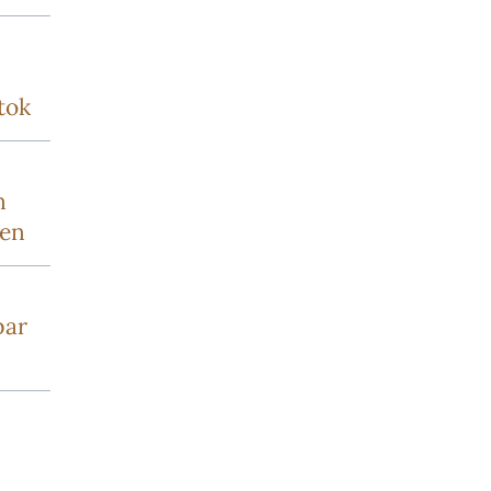
tok
n
sen
par