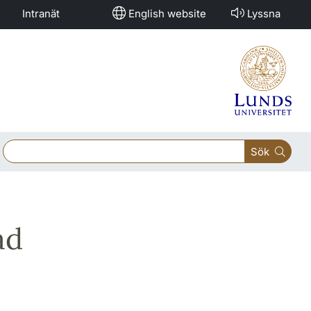
Intranät
English website
Lyssna
Sök
ad