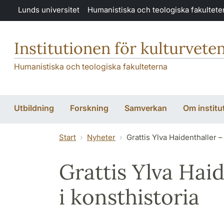
Hoppa till huvudinnehåll
Lunds universitet
Humanistiska och teologiska fakultete
Institutionen för kulturvete
Humanistiska och teologiska fakulteterna
Utbildning
Forskning
Samverkan
Om institu
Start
Nyheter
Grattis Ylva Haidenthaller –
Grattis Ylva Hai
i konsthistoria