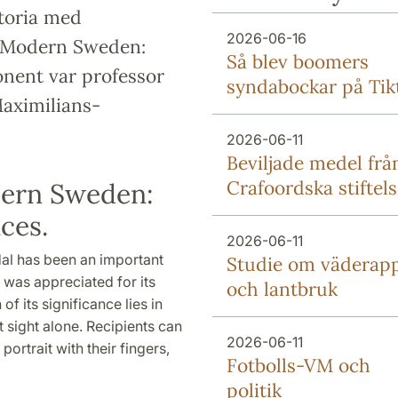
toria med
2026-06-16
y Modern Sweden:
Så blev boomers
onent var professor
syndabockar på Tik
aximilians-
2026-06-11
Beviljade medel frå
Crafoordska stiftel
dern Sweden:
ces.
2026-06-11
al has been an important
Studie om väderap
t was appreciated for its
och lantbruk
 its significance lies in
ot sight alone. Recipients can
2026-06-11
portrait with their fingers,
Fotbolls-VM och
politik