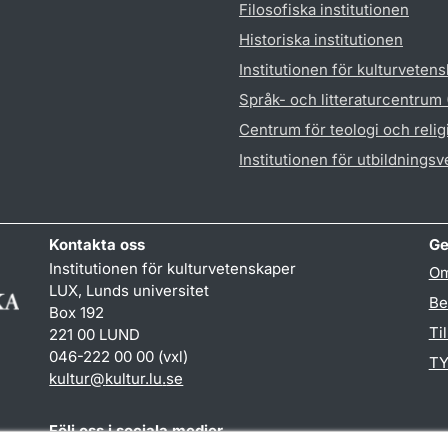
Filosofiska institutionen
Historiska institutionen
Institutionen för kulturveten
Språk- och litteraturcentrum
Centrum för teologi och reli
Institutionen för utbildnings
Kontakta oss
Ge
Institutionen för kulturvetenskaper
Om
LUX, Lunds universitet
Be
Box 192
Ti
221 00 LUND
046-222 00 00 (vxl)
TY
kultur
@
kultur.lu
.
se
Följ oss i sociala medier