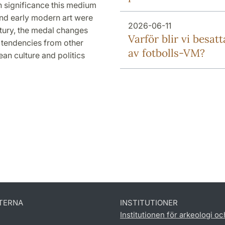
significance this medium
and early modern art were
2026-06-11
ntury, the medal changes
Varför blir vi besatt
 tendencies from other
av fotbolls-VM?
an culture and politics
TERNA
INSTITUTIONER
Institutionen för arkeologi oc