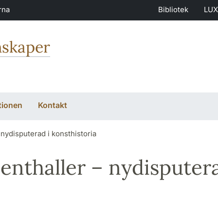
rna
Bibliotek
LUX
nskaper
tionen
Kontakt
 nydisputerad i konsthistoria
denthaller – nydisputer