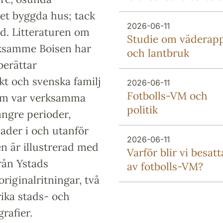
et byggda hus; tack
2026-06-11
d. Litteraturen om
Studie om väderap
rksamme Boisen har
och lantbruk
berättar
kt och svenska familj
2026-06-11
Fotbolls-VM och
om var verksamma
politik
ängre perioder,
ader i och utanför
2026-06-11
n är illustrerad med
Varför blir vi besatt
rån Ystads
av fotbolls-VM?
originalritningar, två
rika stads- och
rafier.