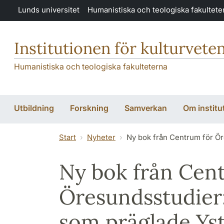
Hoppa till huvudinnehåll
Lunds universitet
Humanistiska och teologiska fakultete
Institutionen för kulturvete
Humanistiska och teologiska fakulteterna
Utbildning
Forskning
Samverkan
Om institu
Start
Nyheter
Ny bok från Centrum för Ör
Ny bok från Cen
Öresundsstudier
som präglade Yst