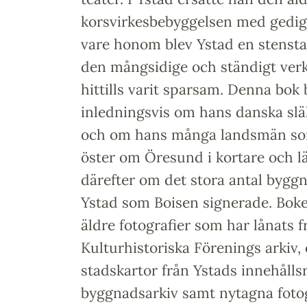
korsvirkesbebyggelsen med gedig
vare honom blev Ystad en stensta
den mångsidige och ständigt ve
hittills varit sparsam. Denna bok 
inledningsvis om hans danska slä
och om hans många landsmän s
öster om Öresund i kortare och l
därefter om det stora antal byggn
Ystad som Boisen signerade. Boke
äldre fotografier som har lånats f
Kulturhistoriska Förenings arkiv, 
stadskartor från Ystads innehålls
byggnadsarkiv samt nytagna fotog