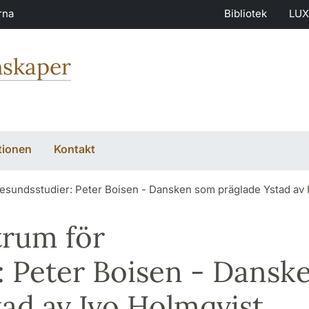
rna
Bibliotek
LUX
nskaper
tionen
Kontakt
esundsstudier: Peter Boisen - Dansken som präglade Ystad av 
trum för
: Peter Boisen - Dansk
ad av Ivo Holmqvist