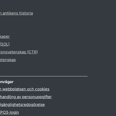
h antikens historia
skaper
 (SOL)
gionsvetenskap (CTR)
vetenskap
nvägar
 webbplatsen och cookies
handling av personuppgifter
llgänglighetsredogörelse
PO3-login