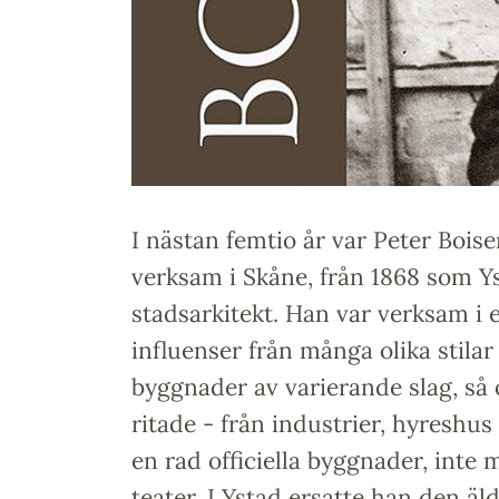
I nästan femtio år var Peter Bois
verksam i Skåne, från 1868 som Ys
stadsarkitekt. Han var verksam i 
influenser från många olika stilar
byggnader av varierande slag, så
ritade - från industrier, hyreshus o
en rad officiella byggnader, inte 
teater. I Ystad ersatte han den äl