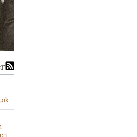
er
tok
n
sen