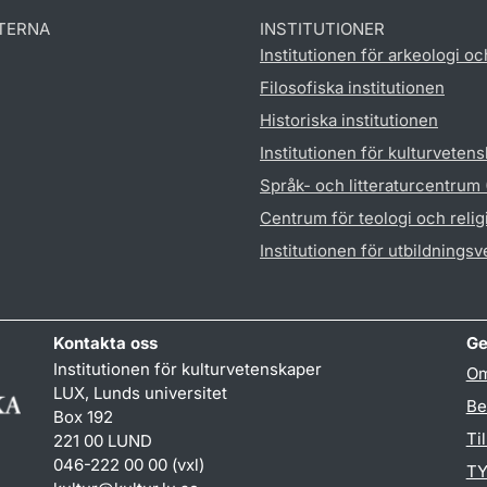
TERNA
INSTITUTIONER
Institutionen för arkeologi oc
Filosofiska institutionen
Historiska institutionen
Institutionen för kulturveten
Språk- och litteraturcentrum
Centrum för teologi och reli
Institutionen för utbildnings
Kontakta oss
Ge
Institutionen för kulturvetenskaper
Om
LUX, Lunds universitet
Be
Box 192
Ti
221 00 LUND
046-222 00 00 (vxl)
TY