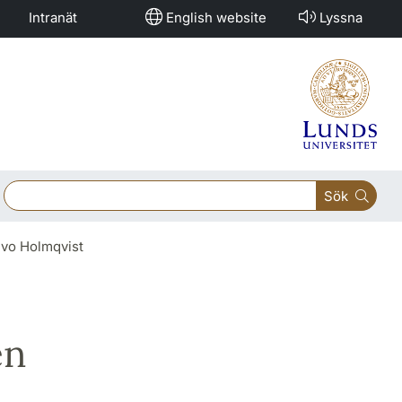
Intranät
English website
Lyssna
Sök
Ivo Holmqvist
en