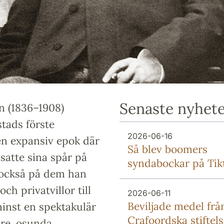
Senaste nyhet
en (1836–1908)
tads förste
2026-06-16
en expansiv epok där
Så blev boomers
 satte sina spår på
syndabockar på Tik
 också på dem han
ch privatvillor till
2026-06-11
Beviljade medel frå
minst en spektakulär
Crafoordska stiftel
dre, osunda