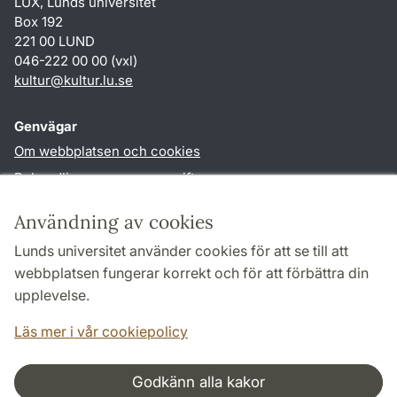
LUX, Lunds universitet
Box 192
221 00 LUND
046-222 00 00 (vxl)
kultur
@
kultur.lu
.
se
Genvägar
Om webbplatsen och cookies
Behandling av personuppgifter
Tillgänglighetsredogörelse
Användning av cookies
TYPO3-login
Lunds universitet använder cookies för att se till att
webbplatsen fungerar korrekt och för att förbättra din
Följ oss i sociala medier
upplevelse.
Facebook
Instagram
LinkedIn
Youtube
Läs mer i vår cookiepolicy
Godkänn alla kakor