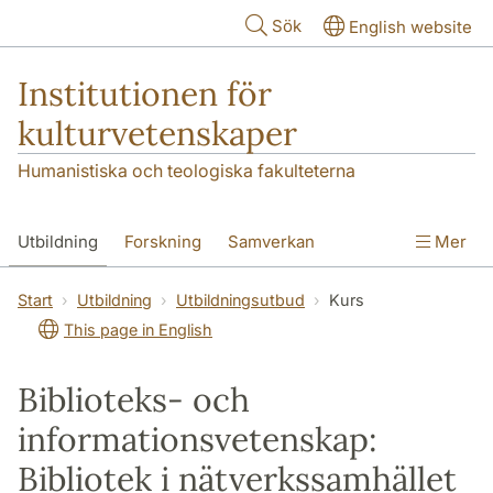
Hoppa till huvudinnehåll
Sök
English website
Institutionen för
kulturvetenskaper
Humanistiska och teologiska fakulteterna
Utbildning
Forskning
Samverkan
Mer
Om institutionen
Kontakt
Start
Utbildning
Utbildningsutbud
Kurs
This page in English
Biblioteks- och
informationsvetenskap:
Bibliotek i nätverkssamhället