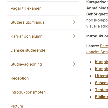
Kursperiod:
Anmälning
Vägar till examen
Behörighet:
högskolepoa
Studera utomlands
visuella stu
Introdukti
Karriär och alumn
Lärare:
Pete
Danske studerende
Joacim Spr
Kurspl
Studievägledning
Kurspl
Littera
Reception
Schem
Tenta
Introduktionsmöten
Biblio
Pictura