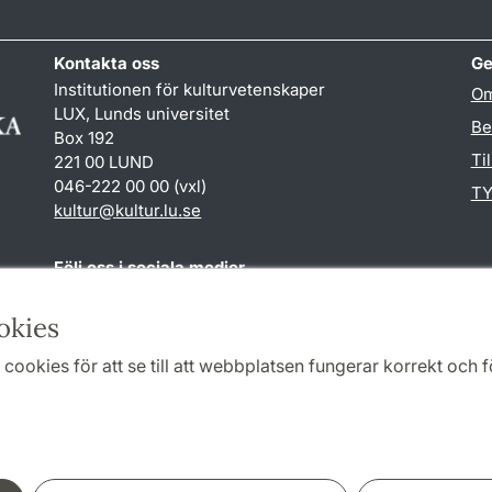
Kontakta oss
Ge
Institutionen för kulturvetenskaper
Om
LUX, Lunds universitet
Be
Box 192
Ti
221 00 LUND
046-222 00 00 (vxl)
TY
kultur
@
kultur.lu
.
se
Följ oss i sociala medier
Facebook
Instagram
LinkedIn
Youtube
okies
cookies för att se till att webbplatsen fungerar korrekt och fö
Samarbeten och nätverk