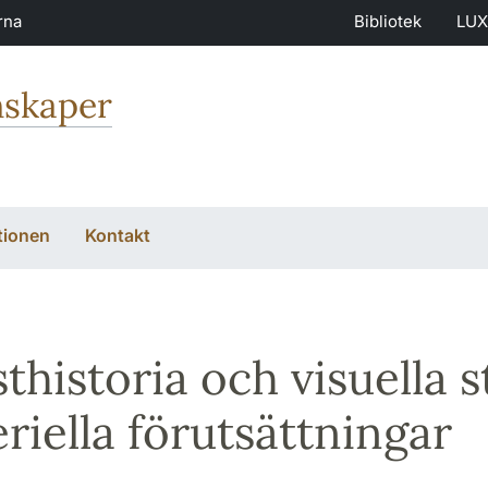
rna
Bibliotek
LUX
nskaper
tionen
Kontakt
thistoria och visuella 
riella förutsättningar