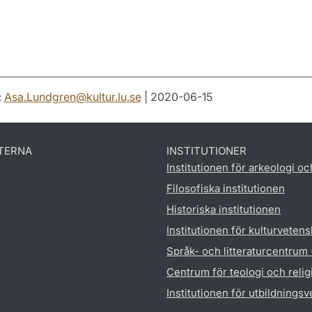
:
Asa.Lundgren
@
kultur.lu
.
se
| 2020-06-15
TERNA
INSTITUTIONER
Institutionen för arkeologi oc
Filosofiska institutionen
Historiska institutionen
Institutionen för kulturveten
Språk- och litteraturcentrum
Centrum för teologi och reli
Institutionen för utbildnings