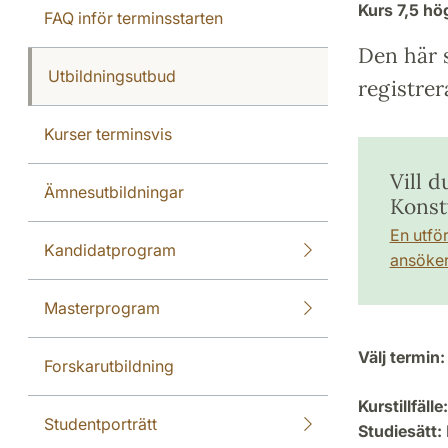
Kurs
7,5 h
FAQ inför terminsstarten
Den här s
Utbildningsutbud
registrer
Kurser terminsvis
Vill d
Ämnesutbildningar
Konst
En utfö
Kandidatprogram
ansöker 
Masterprogram
Välj termin:
Forskarutbildning
Kurstillfälle:
Studentporträtt
Studiesätt: