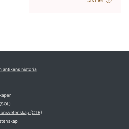
Läs mer
h antikens historia
skaper
 (SOL)
gionsvetenskap (CTR)
vetenskap