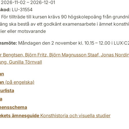
2026-11-02 – 2026-12-01
skod:
LU-31554
För tillträde till kursen krävs 90 högskolepoäng från grundni
̈ng ska bestå av ett godkänt examensarbete i ämnet konsthi
dier eller motsvarande
onsmöte:
Måndagen den 2 november kl. 10.15 – 12.00 i LUX:C
r Bengtsen,
Björn Fritz,
Björn Magnusson Staaf,
Jonas Nordi
ung,
Gunilla Törnvall
an
an
(på engelska)
turlista
a
mensschema
tekets ämnesguide
Konsthistoria och visuella studier