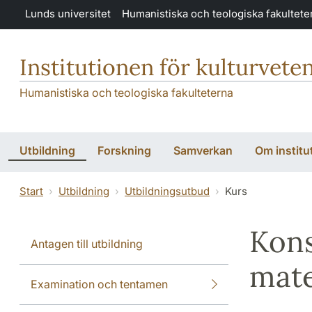
Hoppa till huvudinnehåll
Lunds universitet
Humanistiska och teologiska fakultete
Institutionen för kulturvete
Humanistiska och teologiska fakulteterna
Utbildning
Forskning
Samverkan
Om institu
Start
Utbildning
Utbildningsutbud
Kurs
Kons
Antagen till utbildning
mate
Examination och tentamen