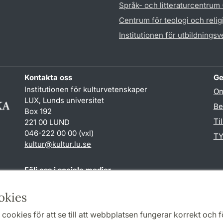
Språk- och litteraturcentrum
Centrum för teologi och reli
Institutionen för utbildnings
Kontakta oss
Ge
Institutionen för kulturvetenskaper
Om
LUX, Lunds universitet
Be
Box 192
Ti
221 00 LUND
046-222 00 00 (vxl)
TY
kultur
@
kultur.lu
.
se
Följ oss i sociala medier
Facebook
Instagram
LinkedIn
Youtube
okies
cookies för att se till att webbplatsen fungerar korrekt och fö