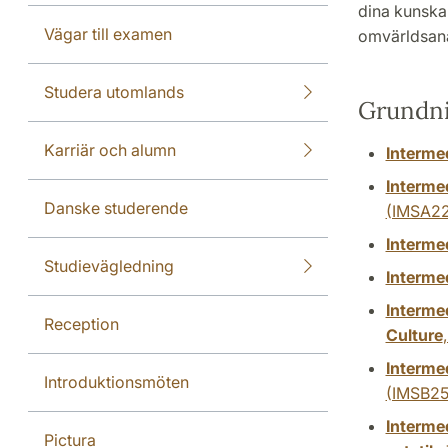
dina kunska
Vägar till examen
omvärldsanal
Studera utomlands
Grundn
Karriär och alumn
Interme
Intermed
Danske studerende
(IMSA22
Intermed
Studievägledning
Intermed
Interme
Reception
Culture
Intermed
Introduktionsmöten
(IMSB25
Intermed
Pictura