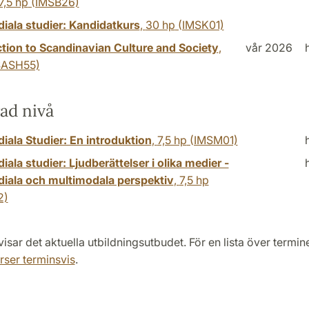
7,5 hp
(IMSB26)
iala studier: Kandidatkurs
,
30 hp
(IMSK01)
ction to Scandinavian Culture and Society
,
vår 2026
ASH55)
ad nivå
iala Studier: En introduktion
,
7,5 hp
(IMSM01)
iala studier: Ljudberättelser i olika medier -
diala och multimodala perspektiv
,
7,5 hp
2)
isar det aktuella utbildningsutbudet. För en lista över termi
rser terminsvis
.