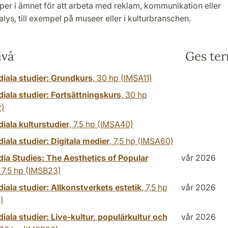
per i ämnet för att arbeta med reklam, kommunikation eller
ys, till exempel på museer eller i kulturbranschen.
ivå
Ges te
diala studier: Grundkurs
,
30 hp
(IMSA11)
iala studier: Fortsättningskurs
,
30 hp
)
iala kulturstudier
,
7,5 hp
(IMSA40)
iala studier: Digitala medier
,
7,5 hp
(IMSA60)
dia Studies: The Aesthetics of Popular
vår 2026
,
7,5 hp
(IMSB23)
iala studier: Allkonstverkets estetik
,
7,5 hp
vår 2026
)
iala studier: Live-kultur, populärkultur och
vår 2026