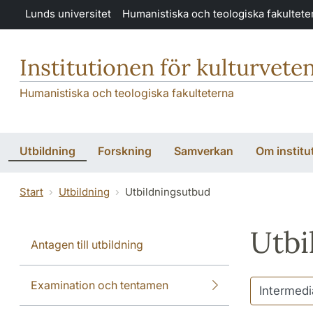
Hoppa till huvudinnehåll
Lunds universitet
Humanistiska och teologiska fakultete
Institutionen för kulturvete
Humanistiska och teologiska fakulteterna
Utbildning
Forskning
Samverkan
Om institu
Start
Utbildning
Utbildningsutbud
Utbi
Antagen till utbildning
Examination och tentamen