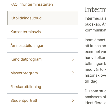
FAQ inför terminsstarten
Interm
Utbildningsutbud
Intermediala
budskap. Ämn
kommunikatio
Kurser terminsvis
Inom ämnet f
Ämnesutbildningar
att kunna an
exempel vara
hur vi tolk
Kandidatprogram
tolkningen k
med vår tolkn
Masterprogram
historisk öv
till idag.
Forskarutbildning
Du som stude
analysera ol
Studentporträtt
identifiera