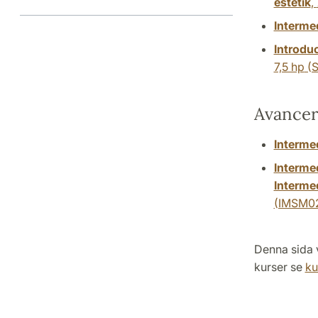
estetik
,
Intermed
Introdu
7,5 hp
(S
Avancer
Intermed
Intermed
Interme
(IMSM0
Denna sida v
kurser se
ku