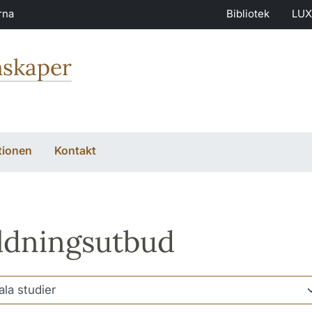
rna
Bibliotek
LUX
nskaper
tionen
Kontakt
ldningsutbud