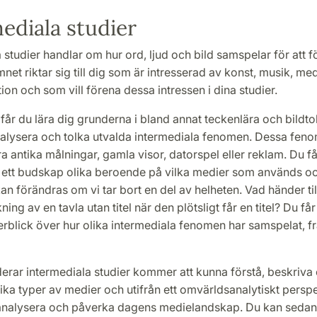
ediala studier
 studier handlar om hur ord, ljud och bild samspelar för att f
et riktar sig till dig som är intresserad av konst, musik, me
n och som vill förena dessa intressen i dina studier.
år du lära dig grunderna i bland annat teckenlära och bildto
alysera och tolka utvalda intermediala fenomen. Dessa fenom
 antika målningar, gamla visor, datorspel eller reklam. Du få
ar ett budskap olika beroende på vilka medier som används o
an förändras om vi tar bort en del av helheten. Vad händer ti
ing av en tavla utan titel när den plötsligt får en titel? Du få
erblick över hur olika intermediala fenomen har samspelat, f
rar intermediala studier kommer att kunna förstå, beskriva o
ika typer av medier och utifrån ett omvärldsanalytiskt perspe
, analysera och påverka dagens medielandskap. Du kan seda