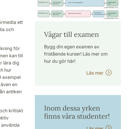
örmedla ett
dia och
Vägar till examen
Bygg din egen examen av
lkning för
fristående kurser! Läs mer om
en kan till
hur du gör här!
r lära dig
ch hur
Läs mer
ll exempel
r även en
rån antiken
Inom dessa yrken
ch kritiskt
finns våra studenter!
ktiv
n använda
Läs mer