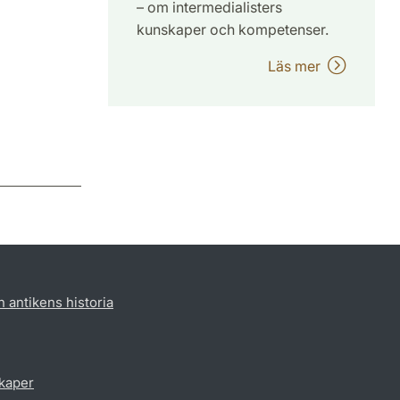
– om intermedialisters
kunskaper och kompetenser.
Läs mer
h antikens historia
skaper