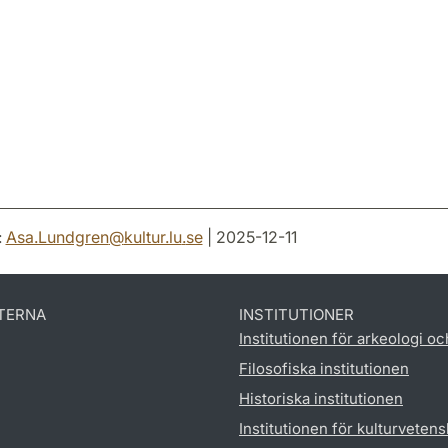
:
Asa.Lundgren
@
kultur.lu
.
se
| 2025-12-11
TERNA
INSTITUTIONER
Institutionen för arkeologi oc
Filosofiska institutionen
Historiska institutionen
Institutionen för kulturveten