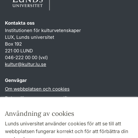
Kontakta oss
Institutionen för kulturvetenskaper
LUX, Lunds universitet
Box 192
221 00 LUND
046-222 00 00 (vxl)
kultur
@
kultur.lu
.
se
Genvägar
Om webbplatsen och cookies
Behandling av personuppgifter
Tillgänglighetsredogörelse
Användning av cookies
TYPO3-login
Lunds universitet använder cookies för att se till att
webbplatsen fungerar korrekt och för att förbättra din
Följ oss i sociala medier