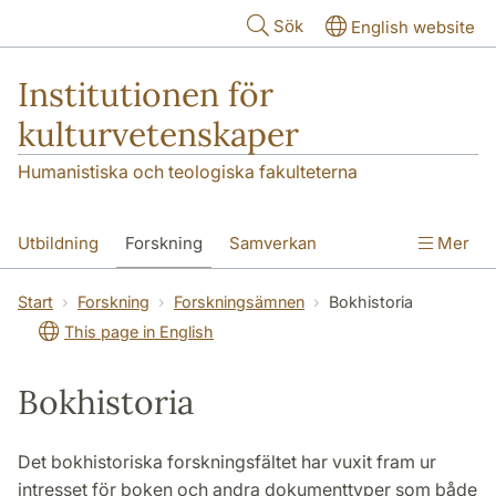
Hoppa till huvudinnehåll
Sök
English website
Institutionen för
kulturvetenskaper
Humanistiska och teologiska fakulteterna
Utbildning
Forskning
Samverkan
Mer
Om institutionen
Kontakt
Start
Forskning
Forskningsämnen
Bokhistoria
This page in English
Bokhistoria
Det bokhistoriska forskningsfältet har vuxit fram ur
intresset för boken och andra dokumenttyper som både