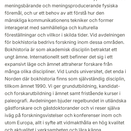
meningsbärande och meningsproducerande fysiska
föremål, och ur ett behov av att förstå hur den
mänskliga kommunikationens tekniker och former
interagerat med samhälleliga och kulturella
föreställningar och villkor i skilda tider. Vid avdelningen
för bokhistoria bedrivs forskning inom dessa områden.
Bokhistoria är som akademisk disciplin betraktat ett
ungt ämne. Internationellt sett befinner det sig i ett
expansivt läge och ämnet attraherar forskare från
många olika discipliner. Vid Lunds universitet, det enda i
Norden där bokhistoria finns som självständig disciplin,
tillkom ämnet 1990. Vi ger grundutbildning, kandidat-
och forskarutbildning i ämnet samt fristående kurser i
paleografi. Avdelningen bjuder regelbundet in utländska
gästforskare och gästdoktorander och vi reser själva
iväg på forskningsvistelser och konferenser inom och
utom Europa, allt i syfte att vidmakthålla en hög kvalitet
och aktualitet i verksamheten och lära känna