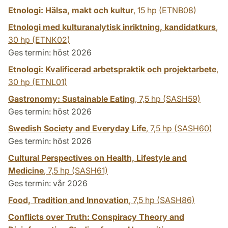
Etnologi: Hälsa, makt och kultur
,
15 hp
(ETNB08)
Etnologi med kulturanalytisk inriktning, kandidatkurs
,
30 hp
(ETNK02)
Ges termin: höst 2026
Etnologi: Kvalificerad arbetspraktik och projektarbete
,
30 hp
(ETNL01)
Gastronomy: Sustainable Eating
,
7,5 hp
(SASH59)
Ges termin: höst 2026
Swedish Society and Everyday Life
,
7,5 hp
(SASH60)
Ges termin: höst 2026
Cultural Perspectives on Health, Lifestyle and
Medicine
,
7,5 hp
(SASH61)
Ges termin: vår 2026
Food, Tradition and Innovation
,
7,5 hp
(SASH86)
Conflicts over Truth: Conspiracy Theory and