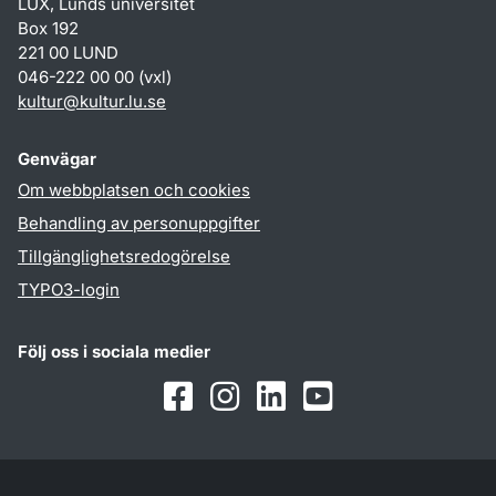
LUX, Lunds universitet
Box 192
221 00 LUND
046-222 00 00 (vxl)
kultur
@
kultur.lu
.
se
Genvägar
Om webbplatsen och cookies
Behandling av personuppgifter
Tillgänglighetsredogörelse
TYPO3-login
Följ oss i sociala medier
Facebook
Instagram
LinkedIn
Youtube