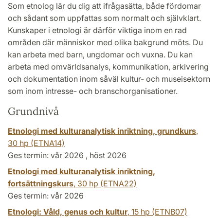
Som etnolog lär du dig att ifrågasätta, både fördomar
och sådant som uppfattas som normalt och självklart.
Kunskaper i etnologi är därför viktiga inom en rad
områden där människor med olika bakgrund möts. Du
kan arbeta med barn, ungdomar och vuxna. Du kan
arbeta med omvärldsanalys, kommunikation, arkivering
och dokumentation inom såväl kultur- och museisektorn
som inom intresse- och branschorganisationer.
Grundnivå
Etnologi med kulturanalytisk inriktning, grundkurs
,
30 hp
(ETNA14)
Ges termin: vår 2026 , höst 2026
Etnologi med kulturanalytisk inriktning,
fortsättningskurs
,
30 hp
(ETNA22)
Ges termin: vår 2026
Etnologi: Våld, genus och kultur
,
15 hp
(ETNB07)