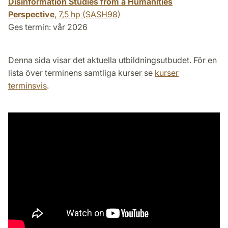
Disinformation Studies from a Humanities
Perspective
,
7,5 hp
(SASH98)
Ges termin: vår 2026
Denna sida visar det aktuella utbildningsutbudet. För en
lista över terminens samtliga kurser se
kurser
terminsvis
.